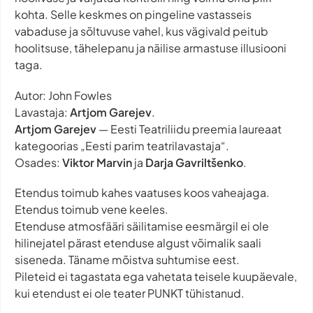
kohta. Selle keskmes on pingeline vastasseis
vabaduse ja sõltuvuse vahel, kus vägivald peitub
hoolitsuse, tähelepanu ja näilise armastuse illusiooni
taga.
Autor: John Fowles
Lavastaja:
Artjom Garejev
.
Artjom Garejev
— Eesti Teatriliidu preemia laureaat
kategoorias „Eesti parim teatrilavastaja“.
Osades:
Viktor Marvin
ja
Darja Gavriltšenko
.
Etendus toimub kahes vaatuses koos vaheajaga.
Etendus toimub vene keeles.
Etenduse atmosfääri säilitamise eesmärgil ei ole
hilinejatel pärast etenduse algust võimalik saali
siseneda. Täname mõistva suhtumise eest.
Pileteid ei tagastata ega vahetata teisele kuupäevale,
kui etendust ei ole teater PUNKT tühistanud.