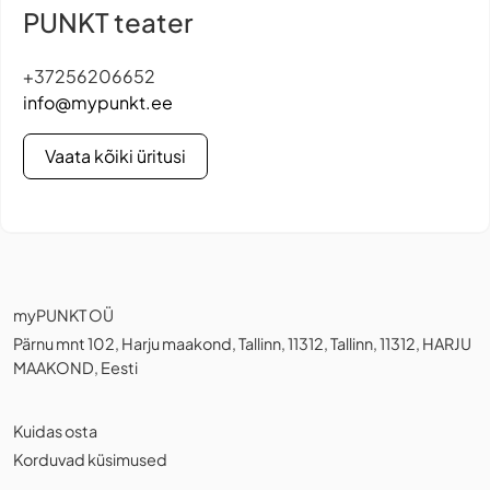
PUNKT teater
+37256206652
info@mypunkt.ee
Vaata kõiki üritusi
myPUNKT OÜ
Pärnu mnt 102, Harju maakond, Tallinn, 11312, Tallinn, 11312, HARJU
MAAKOND, Eesti
Kuidas osta
Korduvad küsimused