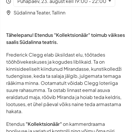
Pühapäev, 23. august kell 19:00 - 22:00
Südalinna Teater, Tallinn
Tähelepanu! Etendus "Kollektsionäär" toimub väikses
saalis Südalinna teatris.
Frederick Clegg elab üksildast elu, töötades
tööhõivekeskuses ja kogudes liblikaid. Ta on
kinnisideeliselt kiindunud Mirandasse, kunstikolledži
tudengisse, keda ta salaja jälgib, julgemata temaga
rääkima minna. Ootamatult võidab Clegg loteriiga
suure rahasumma. Ta ostab linnast eemal asuva
eraldatud maja, röövib Miranda ja hoiab teda keldris,
lootuses, et ühel päeval võiks naine teda armastama
hakata.
Etendus
"Kollektsionäär"
on kammerdraama
hoolivuse ja varjatud kontrolli ning võimu õrna piiri