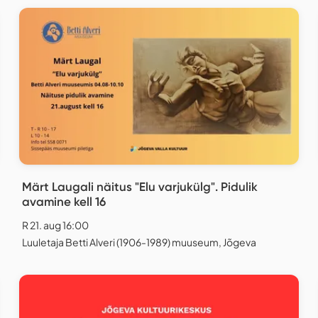
Märt Laugali näitus "Elu varjukülg". Pidulik
avamine kell 16
R 21. aug 16:00
Luuletaja Betti Alveri (1906-1989) muuseum, Jõgeva