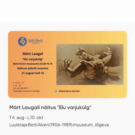
Märt Laugali näitus "Elu varjukülg"
T 4. aug - L 10. okt
Luuletaja Betti Alveri (1906-1989) muuseum, Jõgeva