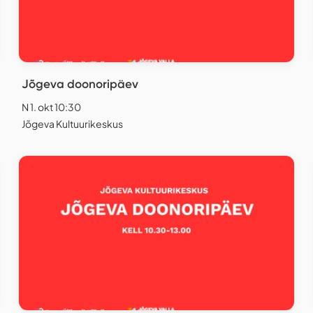
Jõgeva doonoripäev
N 1. okt 10:30
Jõgeva Kultuurikeskus