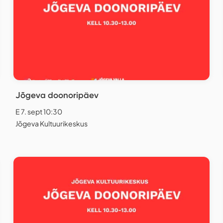
Jõgeva doonoripäev
E 7. sept 10:30
Jõgeva Kultuurikeskus