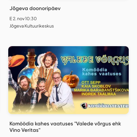
Jõgeva doonoripäev
E 2. nov 10:30
Jõgeva Kultuurikeskus
Komöödia kahes vaatuses ''Valede võrgus ehk
Vino Veritas''