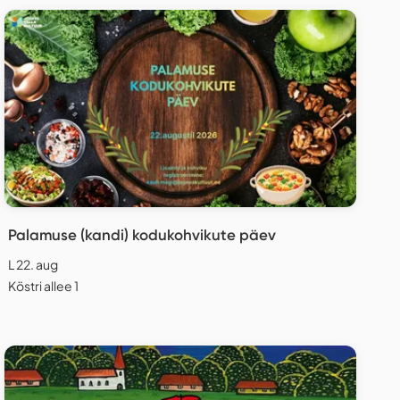
Palamuse (kandi) kodukohvikute päev
L 22. aug
Köstri allee 1