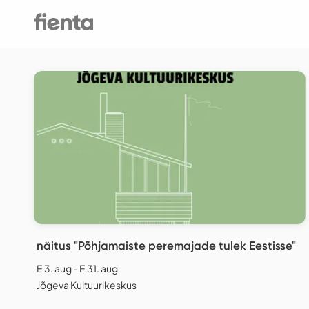
näitus "Põhjamaiste peremajade tulek Eestisse"
E 3. aug - E 31. aug
Jõgeva Kultuurikeskus