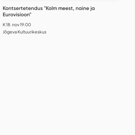
Kontsertetendus "Kolm meest, naine ja
Eurovisioon"
K 18. nov 19:00
Jõgeva Kultuurikeskus