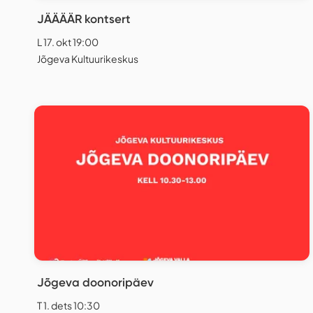
JÄÄÄÄR kontsert
L 17. okt 19:00
Jõgeva Kultuurikeskus
Jõgeva doonoripäev
T 1. dets 10:30