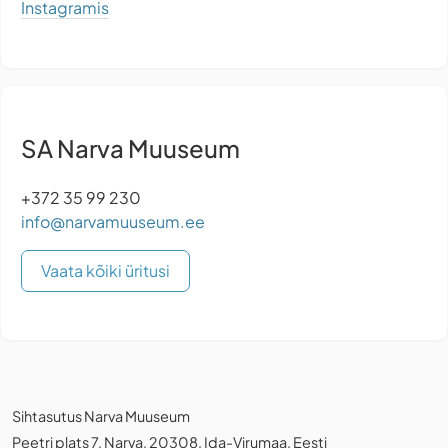
Instagramis
SA Narva Muuseum
+372 35 99 230
info@narvamuuseum.ee
Vaata kõiki üritusi
Sihtasutus Narva Muuseum
Peetri plats 7, Narva, 20308, Ida-Virumaa, Eesti