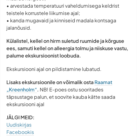
• arvestada temperatuuri vaheldumisega keldrist
teistele korrustele liikumise ajal;
• kanda mugavaid ja kinniseid madala kontsaga
jalanõusid.
Külalistel, kellel on hirm suletud ruumide ja kõrguse
ees, samuti kellel on alleergia tolmu ja niiskuse vastu,
palume ekskursioonist loobuda.
Ekskursiooni ajal on pildistamine lubatud.
Lisaks ekskursioonile on võimalik osta
Raamat
„Kreenholm“
.
NB! E-poes ostu sooritades
täpsustage palun, et soovite kauba kätte saada
ekskursiooni ajal
JÄLGI MEID:
Uudiskirjas
Facebookis