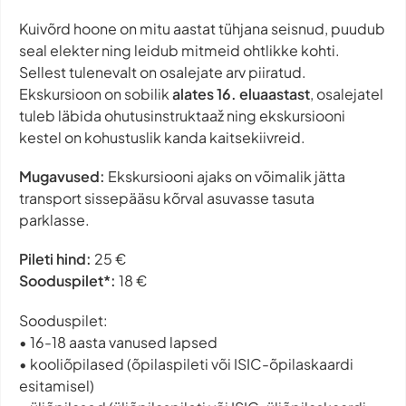
Kuivõrd hoone on mitu aastat tühjana seisnud, puudub
seal elekter ning leidub mitmeid ohtlikke kohti.
Sellest tulenevalt on osalejate arv piiratud.
Ekskursioon on sobilik
alates 16. eluaastast
, osalejatel
tuleb läbida ohutusinstruktaaž ning ekskursiooni
kestel on kohustuslik kanda kaitsekiivreid.
Mugavused:
Ekskursiooni ajaks on võimalik jätta
transport sissepääsu kõrval asuvasse tasuta
parklasse.
Pileti hind:
25 €
Sooduspilet*:
18 €
Sooduspilet:
• 16-18 aasta vanused lapsed
• kooliõpilased (õpilaspileti või ISIC-õpilaskaardi
esitamisel)