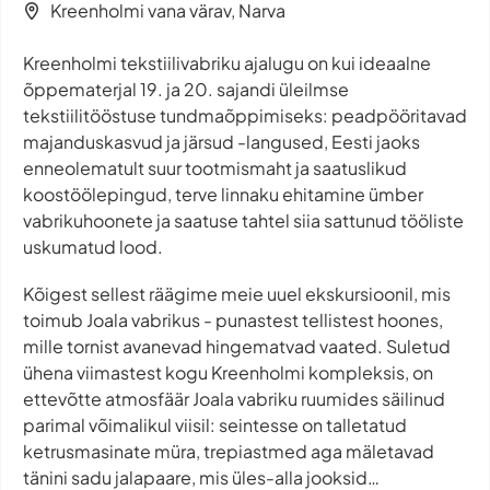
Kreenholmi vana värav, Narva
Kreenholmi tekstiilivabriku ajalugu on kui ideaalne
õppematerjal 19. ja 20. sajandi üleilmse
tekstiilitööstuse tundmaõppimiseks: peadpööritavad
majanduskasvud ja järsud -langused, Eesti jaoks
enneolematult suur tootmismaht ja saatuslikud
koostöölepingud, terve linnaku ehitamine ümber
vabrikuhoonete ja saatuse tahtel siia sattunud tööliste
uskumatud lood.
Kõigest sellest räägime meie uuel ekskursioonil, mis
toimub Joala vabrikus - punastest tellistest hoones,
mille tornist avanevad hingematvad vaated. Suletud
ühena viimastest kogu Kreenholmi kompleksis, on
ettevõtte atmosfäär Joala vabriku ruumides säilinud
parimal võimalikul viisil: seintesse on talletatud
ketrusmasinate müra, trepiastmed aga mäletavad
tänini sadu jalapaare, mis üles-alla jooksid…