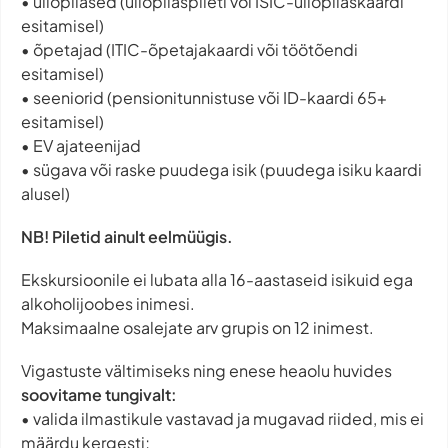
• üliõpilased (üliõpilaspileti või ISIC-üliõpilaskaardi
esitamisel)
• õpetajad (ITIC-õpetajakaardi või töötõendi
esitamisel)
• seeniorid (pensionitunnistuse või ID-kaardi 65+
esitamisel)
• EV ajateenijad
• sügava või raske puudega isik (puudega isiku kaardi
alusel)
NB! Piletid ainult eelmüügis.
Ekskursioonile ei lubata alla 16-aastaseid isikuid ega
alkoholijoobes inimesi.
Maksimaalne osalejate arv grupis on 12 inimest.
Vigastuste vältimiseks ning enese heaolu huvides
soovitame tungivalt:
• valida ilmastikule vastavad ja mugavad riided, mis ei
määrdu kergesti;