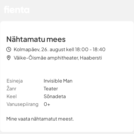
Nähtamatu mees
Kolmapäev, 26. august kell 18:00 - 18:40
Väike-Õismäe amphitheater, Haabersti
Esineja
Invisible Man
Žanr
Teater
Keel
Sõnadeta
Vanusepiirang
0+
Mine vaata nähtamatut meest.