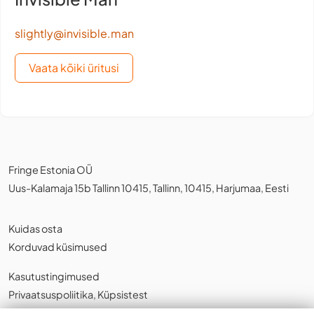
slightly@invisible.man
Vaata kõiki üritusi
Fringe Estonia OÜ
Uus-Kalamaja 15b Tallinn 10415, Tallinn, 10415, Harjumaa, Eesti
Kuidas osta
Korduvad küsimused
Kasutustingimused
Privaatsuspoliitika
,
Küpsistest