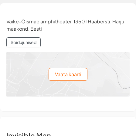
Väike-Õismäe amphitheater, 13501 Haabersti, Harju
maakond, Eesti
Sõidujuhised
Vaata kaarti
Invisible Man