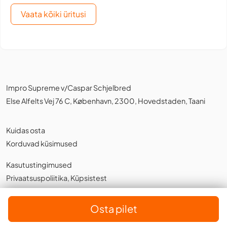
Vaata kõiki üritusi
Impro Supreme v/Caspar Schjelbred
Else Alfelts Vej 76 C, København, 2300, Hovedstaden, Taani
Kuidas osta
Korduvad küsimused
Kasutustingimused
Privaatsuspoliitika
,
Küpsistest
Eesti
Osta pilet