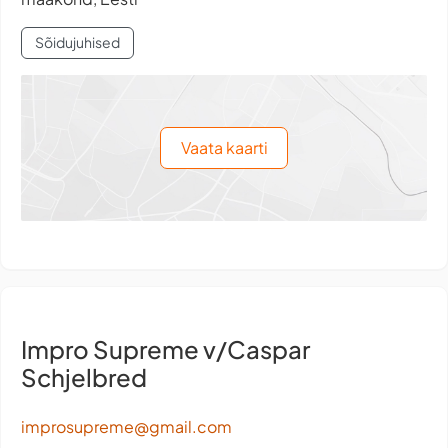
Sõidujuhised
Vaata kaarti
Impro Supreme v/Caspar
Schjelbred
improsupreme@gmail.com