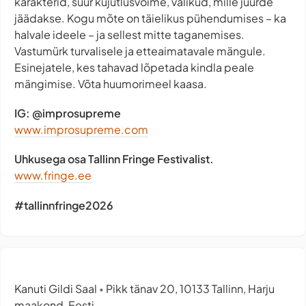
karakterid, suur kujutlusvõime, valikud, mille juurde
jäädakse. Kogu mõte on täielikus pühendumises – ka
halvale ideele – ja sellest mitte taganemises.
Vastumürk turvalisele ja etteaimatavale mängule.
Esinejatele, kes tahavad lõpetada kindla peale
mängimise. Võta huumorimeel kaasa.
IG: @improsupreme
www.improsupreme.com
Uhkusega osa Tallinn Fringe Festivalist.
www.fringe.ee
#tallinnfringe2026
Kanuti Gildi Saal
Pikk tänav 20, 10133 Tallinn, Harju
•
maakond, Eesti