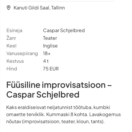
Kanuti Gildi Saal, Tallinn
Esineja
Caspar Schjelbred
Žanr
Teater
Keel
Inglise
Vanusepiirang
18+
Kestvus
4 t
Hind
75 EUR
Füüsiline improvisatsioon –
Caspar Schjelbred
Kaks eraldiseisvat neljatunnist töötuba, kumbki
omaette terviklik. Kummaski 8 kohta. Lavakogemus
nõutav (improvisatsioon, teater, kloun, tants).