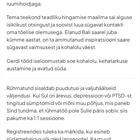
ruumihoidjaga.
Tema teekond teadliku hingamise maailma sai alguse
isiklikust otsingust ja soovist luua sügavat kontakti
oma tõelise olemusega. Elanud Bali saarel juba
kümme aastat, on ta ammutanud inspiratsiooni saare
sügavast vaimsusest ja kohalolu väest.
Gerdi tööd iseloomustab soe kohalolu, kehatarkuse
austamine ja avatud süda.
Rühmatund sisaldab puudutusi ja valjuhäälseid
väljendusi. Kui Sul on ärevus, depressioon või PTSD-st
tingitud sümptomid või mõni muu põhjus, mis paneb
Sind tundma, et rühmatöö pole Sulle päris sobiv, siis
pakume ka 1:1 sessioone.
Registreerides tuleks ka märkida, kui esineb
südamehaigus või oled lapseootel. Ka muud