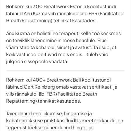
Rohkem kui 300 Breathwork Estonia koolitustundi
läbinud Anu Kuzma viib rännakuid läbi FBR (Facilitated
Breath Repatterning) tehnikat kasutades.
Anu Kuzma on holistiline terapeut, kelle töö keskmes
on terviklik lähenemine inimese heaolule. Elus
väärtustab ta kohalolu, siirust ja avatust. Ta usub, et
kõik vastused peituvad meis endis – tuleb vaid
julgeda sissepoole vaadata.
Rohkem kui 400+ Breathwork Bali koolitustundi
läbinud Gert Reinberg omab vastavat sertifikaati ja
viib rännakuid läbi FBR (Facilitated Breath
Repatterning) tehnikat kasutades.
Täiendanud end liikumise, hingamise ja
kehateadlikkuse praktikas fluidUs meetodi kaudu, on
tegemist tõelise pühendunud hinge- ja