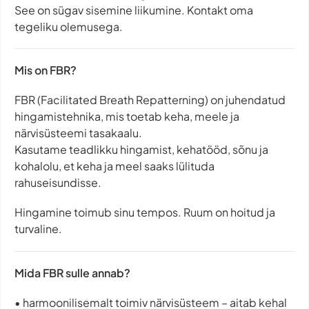
See on sügav sisemine liikumine. Kontakt oma
tegeliku olemusega.
Mis on FBR?
FBR (Facilitated Breath Repatterning) on juhendatud
hingamistehnika, mis toetab keha, meele ja
närvisüsteemi tasakaalu.
Kasutame teadlikku hingamist, kehatööd, sõnu ja
kohalolu, et keha ja meel saaks lülituda
rahuseisundisse.
Hingamine toimub sinu tempos. Ruum on hoitud ja
turvaline.
Mida FBR sulle annab?
•⁠ ⁠harmoonilisemalt toimiv närvisüsteem – aitab kehal