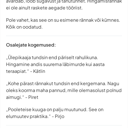
avardab, loob sügavust ja tänutunnet. Hingamisrännak
ei ole ainult raskete aegade tööriist.
Pole vahet, kas see on su esimene rännak või kümnes.
Kõik on oodatud.
Osalejate kogemused:
„Ülepikaaja tundsin end päriselt rahulikuna.
Hingamine andis suurema läbimurde kui aasta
teraapiat.“
- Kätlin
„Kohe pärast rännakut tundsin end kergemana. Nagu
oleks koorma maha pannud, mille olemasolust polnud
aimugi.“ - Piret
„Pooleteise kuuga on palju muutunud. See on
elumuutev praktika.“ - Pirjo