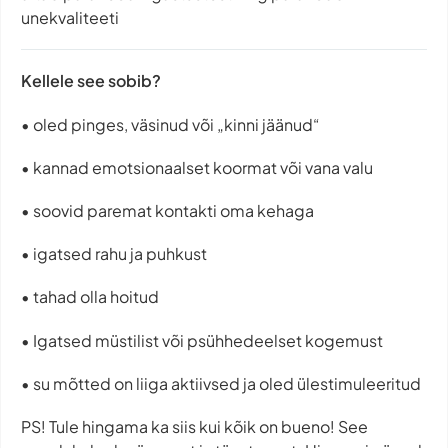
unekvaliteeti
Kellele see sobib?
•⁠ ⁠oled pinges, väsinud või „kinni jäänud“
•⁠ ⁠kannad emotsionaalset koormat või vana valu
•⁠ ⁠soovid paremat kontakti oma kehaga
•⁠ ⁠igatsed rahu ja puhkust
•⁠ ⁠tahad olla hoitud
•⁠ Igatsed müstilist või psühhedeelset kogemust
•⁠ ⁠su mõtted on liiga aktiivsed ja oled ülestimuleeritud
PS! Tule hingama ka siis kui kõik on bueno! See