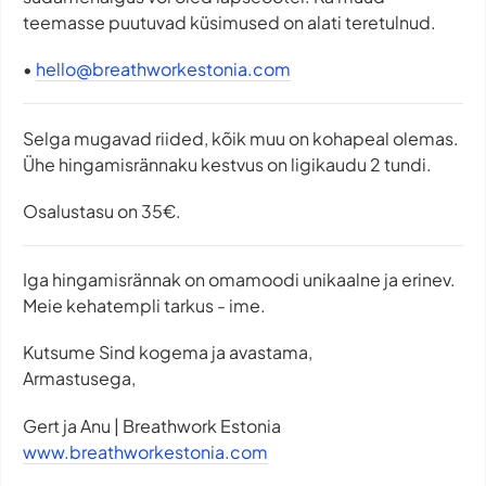
teemasse puutuvad küsimused on alati teretulnud.
•⁠ ⁠
hello@breathworkestonia.com
Selga mugavad riided, kõik muu on kohapeal olemas.
Ühe hingamisrännaku kestvus on ligikaudu 2 tundi.
Osalustasu on 35€.
Iga hingamisrännak on omamoodi unikaalne ja erinev.
Meie kehatempli tarkus - ime.
Kutsume Sind kogema ja avastama,
Armastusega,
Gert ja Anu | Breathwork Estonia
www.breathworkestonia.com