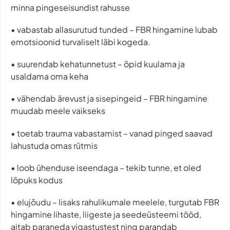
minna pingeseisundist rahusse
•⁠ ⁠vabastab allasurutud tunded – FBR hingamine lubab
emotsioonid turvaliselt läbi kogeda.
•⁠ ⁠suurendab kehatunnetust – õpid kuulama ja
usaldama oma keha
•⁠ ⁠vähendab ärevust ja sisepingeid – FBR hingamine
muudab meele vaikseks
•⁠ ⁠toetab trauma vabastamist – vanad pinged saavad
lahustuda omas rütmis
•⁠ ⁠loob ühenduse iseendaga – tekib tunne, et oled
lõpuks kodus
•⁠ elujõudu – lisaks rahulikumale meelele, turgutab FBR
hingamine lihaste, liigeste ja seedeüsteemi tööd,
aitab paraneda vigastustest ning parandab