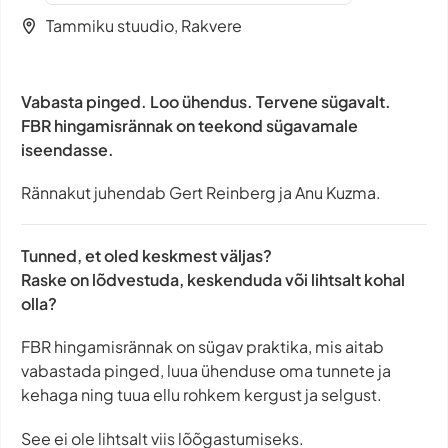
Tammiku stuudio, Rakvere
Vabasta pinged. Loo ühendus. Tervene sügavalt.
FBR hingamisrännak on teekond sügavamale
iseendasse.
Rännakut juhendab Gert Reinberg ja Anu Kuzma.
Tunned, et oled keskmest väljas?
Raske on lõdvestuda, keskenduda või lihtsalt kohal
olla?
FBR hingamisrännak on sügav praktika, mis aitab
vabastada pinged, luua ühenduse oma tunnete ja
kehaga ning tuua ellu rohkem kergust ja selgust.
See ei ole lihtsalt viis lõõgastumiseks.