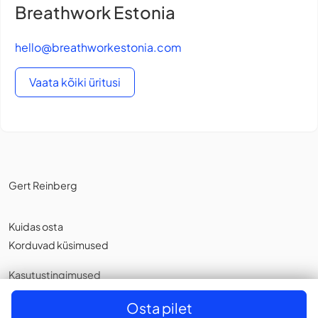
Breathwork Estonia
hello@breathworkestonia.com
Vaata kõiki üritusi
Gert Reinberg
Kuidas osta
Korduvad küsimused
Kasutustingimused
Privaatsuspoliitika
,
Küpsistest
Osta pilet