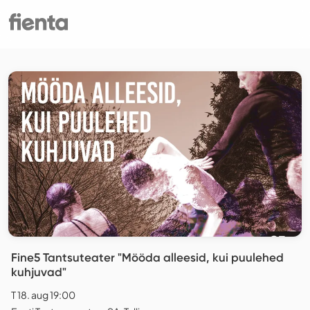
Fine5 Tantsuteater "Mööda alleesid, kui puulehed
kuhjuvad"
T 18. aug 19:00