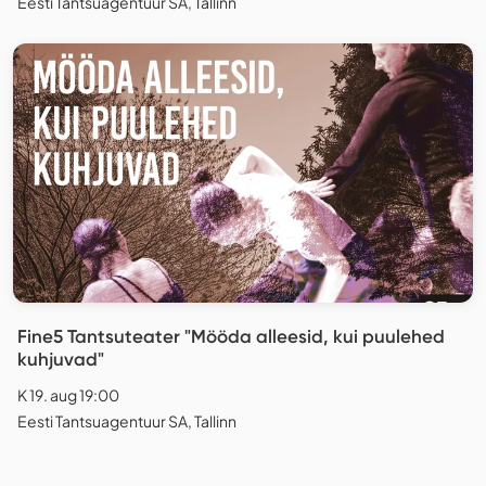
Eesti Tantsuagentuur SA, Tallinn
Fine5 Tantsuteater "Mööda alleesid, kui puulehed
kuhjuvad"
K 19. aug 19:00
Eesti Tantsuagentuur SA, Tallinn