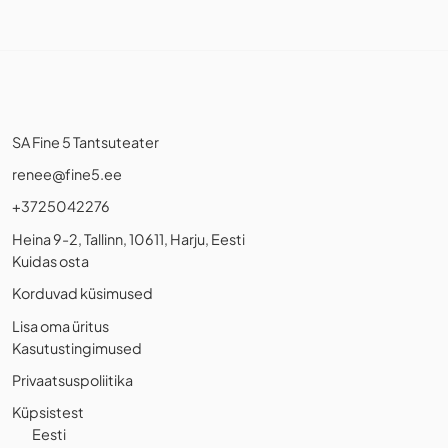
SA Fine 5 Tantsuteater
renee@fine5.ee
+3725042276
Heina 9-2, Tallinn, 10611, Harju, Eesti
Kuidas osta
Korduvad küsimused
Lisa oma üritus
Kasutustingimused
Privaatsuspoliitika
Küpsistest
Eesti