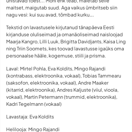
unistavad tõest... Mõni ehk teab, mäletab selle
maitset, maigutab suud. Aga vaikus ümbritseb siin
nagu vesi: kui suu avad, tõmbad kurku….
Tekstid on lavastusele kirjutanud tänapäeva Eesti
kirjanduse oluliseimad ja omanäoliseimad naisloojad
Maarja Kangro, Lilli Luuk, Brigitta Davidjants, Kaisa Ling
ning Triin Soomets, kes toovad lavastusse igaüks oma
personaalse hääle, kogemuse, stiili ja prisma.
Laval: Mirtel Pohla, Eva Koldits, Mingo Rajandi
(kontrabass, elektroonika, vokaal), Tobias Tammearu
(saksofon, elektroonika, vokaal), Andre Maaker
(kitarrid, elektroonika), Andres Kaljuste (viiul, vioola,
vokaal), Martin Petermann (trummid, elektroonika),
Kadri Tegelmann (vokaal)
Lavastaja: Eva Koldits
Helilooja: Mingo Rajandi