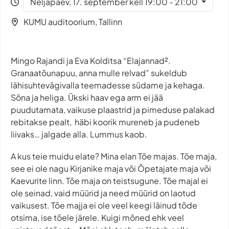
Neljapäev, 17. september kell 19:00 - 21:00
KUMU auditoorium, Tallinn
Mingo Rajandi ja Eva Kolditsa “Elajannad².
Granaatõunapuu, anna mulle relvad” sukeldub
lähisuhtevägivalla teemadesse südame ja kehaga.
Sõna ja heliga. Ükski haav ega arm ei jää
puudutamata, vaikuse plaastrid ja pimeduse palakad
rebitakse pealt, häbi koorik mureneb ja pudeneb
liivaks… jalgade alla. Lummus kaob.
A kus teie muidu elate? Mina elan Tõe majas. Tõe maja,
see ei ole nagu Kirjanike maja või Õpetajate maja või
Kaevurite linn. Tõe maja on teistsugune. Tõe majal ei
ole seinad, vaid müürid ja need müürid on laotud
vaikusest. Tõe majja ei ole veel keegi läinud tõde
otsima, ise tõele järele. Kuigi mõned ehk veel