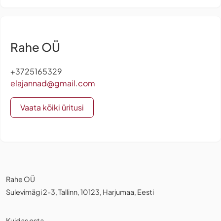
Rahe OÜ
+3725165329
elajannad@gmail.com
Vaata kõiki üritusi
Rahe OÜ
Sulevimägi 2-3, Tallinn, 10123, Harjumaa, Eesti
Kuidas osta