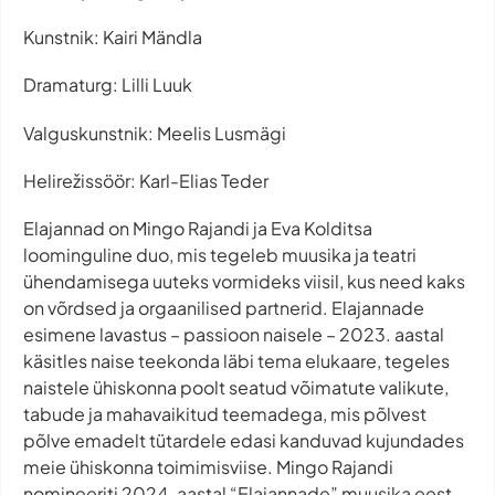
Kunstnik: Kairi Mändla
Dramaturg: Lilli Luuk
Valguskunstnik: Meelis Lusmägi
Helirežissöör: Karl-Elias Teder
Elajannad on Mingo Rajandi ja Eva Kolditsa
loominguline duo, mis tegeleb muusika ja teatri
ühendamisega uuteks vormideks viisil, kus need kaks
on võrdsed ja orgaanilised partnerid. Elajannade
esimene lavastus – passioon naisele – 2023. aastal
käsitles naise teekonda läbi tema elukaare, tegeles
naistele ühiskonna poolt seatud võimatute valikute,
tabude ja mahavaikitud teemadega, mis põlvest
põlve emadelt tütardele edasi kanduvad kujundades
meie ühiskonna toimimisviise. Mingo Rajandi
nomineeriti 2024. aastal “Elajannade” muusika eest