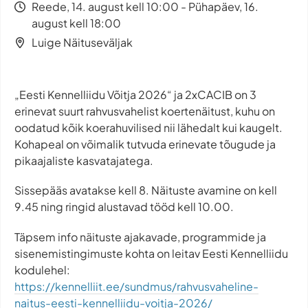
Reede, 14. august kell 10:00 - Pühapäev, 16.
august kell 18:00
Luige Näituseväljak
„Eesti Kennelliidu Võitja 2026“ ja 2xCACIB on 3
erinevat suurt rahvusvahelist koertenäitust, kuhu on
oodatud kõik koerahuvilised nii lähedalt kui kaugelt.
Kohapeal on võimalik tutvuda erinevate tõugude ja
pikaajaliste kasvatajatega.
Sissepääs avatakse kell 8. Näituste avamine on kell
9.45 ning ringid alustavad tööd kell 10.00.
Täpsem info näituste ajakavade, programmide ja
sisenemistingimuste kohta on leitav Eesti Kennelliidu
kodulehel:
https://kennelliit.ee/sundmus/rahvusvaheline-
naitus-eesti-kennelliidu-voitja-2026/