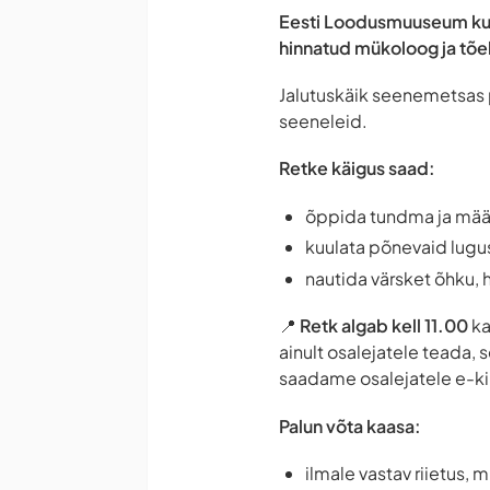
Eesti Loodusmuuseum kuts
hinnatud mükoloog ja tõe
Jalutuskäik seenemetsas p
seeneleid.
Retke käigus saad:
õppida tundma ja mää
kuulata põnevaid lugus
nautida värsket õhku, 
📍
Retk algab kell 11.00
ka
ainult osalejatele teada
saadame osalejatele e-kir
Palun võta kaasa:
ilmale vastav riietus, 