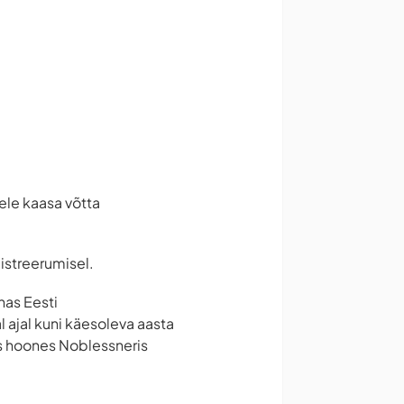
kele kaasa võtta
istreerumisel.
nas Eesti
ajal kuni käesoleva aasta
s hoones Noblessneris