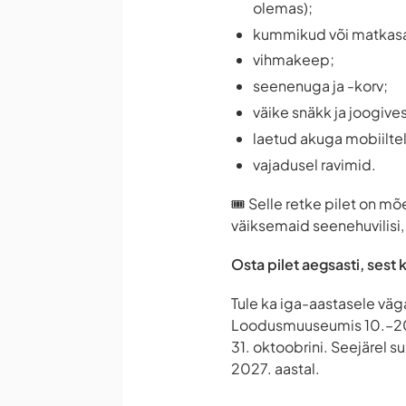
olemas);
kummikud või matkas
vihmakeep;
seenenuga ja -korv;
väike snäkk ja joogives
laetud akuga mobiilte
vajadusel ravimid.
🎟️ Selle retke pilet on m
väiksemaid seenehuvilisi, 
Osta pilet aegsasti, sest 
Tule ka iga-aastasele väg
Loodusmuuseumis 10.–20. 
31. oktoobrini. Seejärel
2027. aastal.