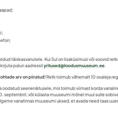
aapad;
i;
lefon;
õeldud täiskasvanutele. Kui Sul on lisaküsimusi või soovid ret
kirjuta palun aadressil
yritused@loodusmuuseum.ee
.
kohtade arv on piiratud!
Retk toimub vähemalt 10 osaleja reg
a oodatud seenenäitusele, mis toimub viimast korda vanalin
septembril, või külasta muuseumi mõnel muul sulle sobival 
 sulgeme vanalinnas muuseumi uksed, et avada need taas uue