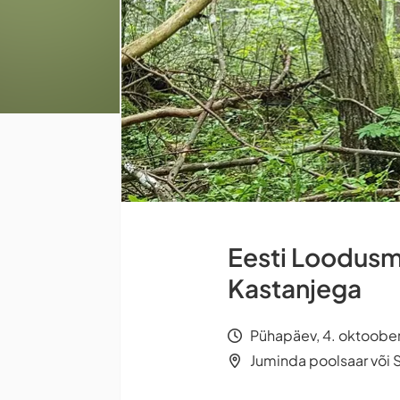
Eesti Loodusm
Kastanjega
Pühapäev, 4. oktoober 
Juminda poolsaar või S