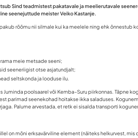
ub Sind teadmistest pakatavale ja meelierutavale seenere
line seenejuttude meister Veiko Kastanje.
akub rõõmu nii silmale kui ka meelele ning ehk õnnestub ko
rama meie metsade seeni;
id seeneriigist otse asjatundjalt;
head seltskonda ja looduse ilu.
s Juminda poolsaarel või Kemba–Suru piirkonnas. Täpne ko
, sest parimad seenekohad hoitakse ikka saladuses. Kogunem
jaga. Palume arvestada, et retk ei sisalda transporti kogun
millel on mõni erksavärviline element (näiteks helkurvest, mis