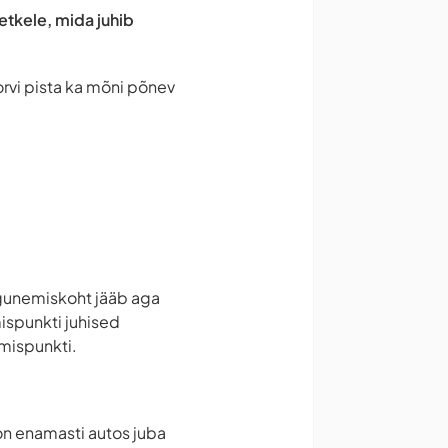
tkele, mida juhib
rvi pista ka mõni põnev
gunemiskoht jääb aga
ispunkti juhised
emispunkti.
 on enamasti autos juba