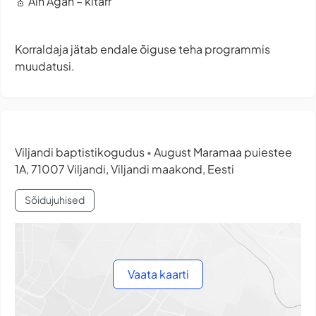
🎸 Ain Agan – kitarr
Korraldaja jätab endale õiguse teha programmis
muudatusi.
Viljandi baptistikogudus
August Maramaa puiestee
•
1A, 71007 Viljandi, Viljandi maakond, Eesti
Sõidujuhised
Vaata kaarti