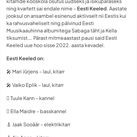
kitarride kooskõla osutus uudseks ja isikupäraseks
ning kvartett sai endale nime –
Eesti Keeled
. Aastate
jooksul on ansambel esinenud aktiivselt nii Eestis kui
ka rahvusvaheliselt ning pälvinud Eesti
Muusikaauhinna albumitega
Sabaga täht
ja
Kella
tiksumist…
. Pärast mitmeaastast pausi said Eesti
Keeled uue hoo sisse 2022. aasta kevadel.
Eesti Keeled on:
🎤 Mari Jürjens – laul, kitarr
🎤 Vaiko Eplik – laul, kitarr
🪉 Tuule Kann – kannel
🪉 Ella Maidre – basskannel
🎸 Jaak Sooäär – elektrikitarr