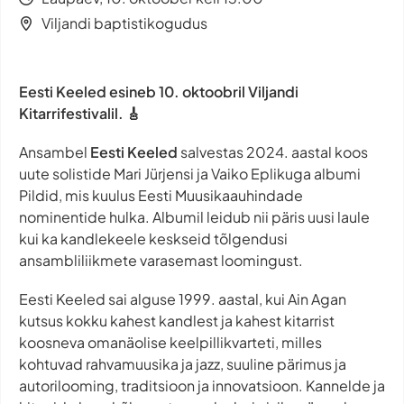
Viljandi baptistikogudus
Eesti Keeled esineb 10. oktoobril Viljandi
Kitarrifestivalil. 🎸
Ansambel
Eesti Keeled
salvestas 2024. aastal koos
uute solistide Mari Jürjensi ja Vaiko Eplikuga albumi
Pildid
, mis kuulus Eesti Muusikaauhindade
nominentide hulka. Albumil leidub nii päris uusi laule
kui ka kandlekeele keskseid tõlgendusi
ansambliliikmete varasemast loomingust.
Eesti Keeled sai alguse 1999. aastal, kui Ain Agan
kutsus kokku kahest kandlest ja kahest kitarrist
koosneva omanäolise keelpillikvarteti, milles
kohtuvad rahvamuusika ja jazz, suuline pärimus ja
autorilooming, traditsioon ja innovatsioon. Kannelde ja