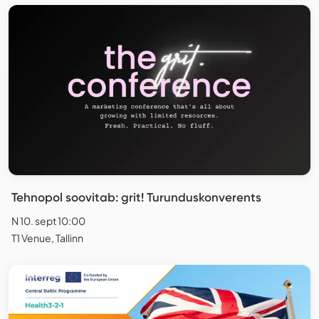
Tehnopol soovitab: grit! Turunduskonverents
N 10. sept 10:00
T1 Venue, Tallinn