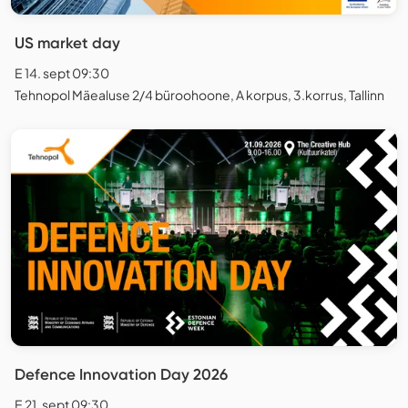
US market day
E 14. sept 09:30
Tehnopol Mäealuse 2/4 büroohoone, A korpus, 3.korrus, Tallinn
Defence Innovation Day 2026
E 21. sept 09:30