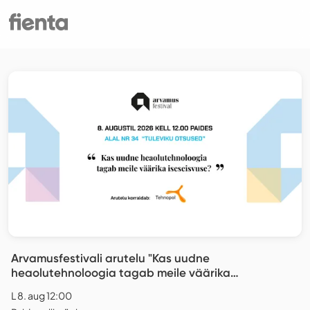
Arvamusfestivali arutelu "Kas uudne
heaolutehnoloogia tagab meile väärika
iseseisvuse?”
L 8. aug 12:00