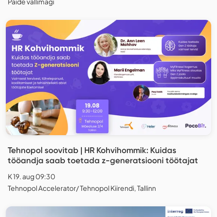
Paide vallimägi
Tehnopol soovitab | HR Kohvihommik: Kuidas
tööandja saab toetada z-generatsiooni töötajat
K 19. aug 09:30
Tehnopol Accelerator/ Tehnopol Kiirendi, Tallinn