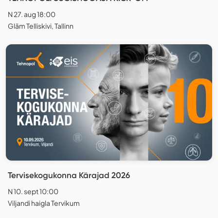
N 27. aug 18:00
Gläm Telliskivi, Tallinn
Tervisekogukonna Kärajad 2026
N 10. sept 10:00
Viljandi haigla Tervikum