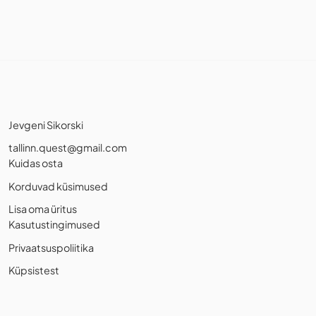
Jevgeni Sikorski
tallinn.quest@gmail.com
Kuidas osta
Korduvad küsimused
Lisa oma üritus
Kasutustingimused
Privaatsuspoliitika
Küpsistest