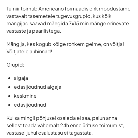
Turniir toimub Americano formaadis ehk moodustame
vastavalt tasemetele tugevusgrupid, kus kõik
mängijad saavad mängida 7x15 min mänge erinevate
vastaste ja paarilistega.
Mängija, kes kogub kõige rohkem geime, on võitja!
Võitjatele auhinnad!
Grupid:
algaja
edasijõudnud algaja
keskmine
edasijõudnud
Kui sa mingil põhjusel osaleda ei saa, palun anna
sellest teada vähemalt 24h enne ürituse toimumist,
vastasel juhul osalustasu ei tagastata.