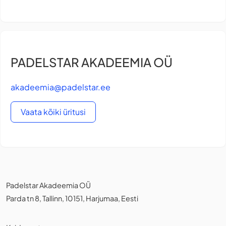
PADELSTAR AKADEEMIA OÜ
akadeemia@padelstar.ee
Vaata kõiki üritusi
Padelstar Akadeemia OÜ
Parda tn 8, Tallinn, 10151, Harjumaa, Eesti