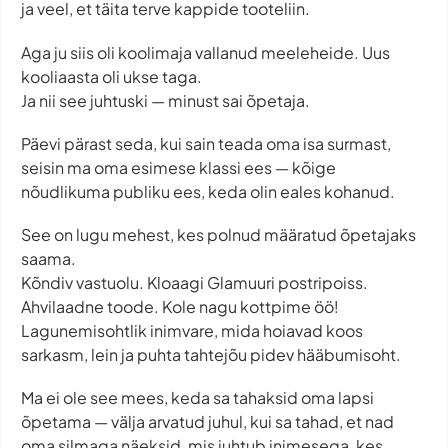
ja veel, et täita terve kappide tooteliin.
Aga ju siis oli koolimaja vallanud meeleheide. Uus
kooliaasta oli ukse taga.
Ja nii see juhtuski — minust sai õpetaja.
Päevi pärast seda, kui sain teada oma isa surmast,
seisin ma oma esimese klassi ees — kõige
nõudlikuma publiku ees, keda olin eales kohanud.
See on lugu mehest, kes polnud määratud õpetajaks
saama.
Kõndiv vastuolu. Kloaagi Glamuuri postripoiss.
Ahvilaadne toode. Kole nagu kottpime öö!
Lagunemisohtlik inimvare, mida hoiavad koos
sarkasm, lein ja puhta tahtejõu pidev hääbumisoht.
Ma ei ole see mees, keda sa tahaksid oma lapsi
õpetama — välja arvatud juhul, kui sa tahad, et nad
oma silmaga näeksid, mis juhtub inimesega, kes