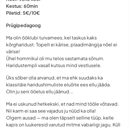
Kestus:
60min
Piletid:
5€/10€
Prügipedagoog
Ma olin ööklubi turvamees, kel taskus kaks
kõrgharidust. Topelt ei kärise, plaadimängija nõel ei
värise!
Ühel hommikul oli mu telos vastamata sõnum.
Haridustempli vasall kutsus mind vestlusele.
Üks sõber olla arvanud, et ma ehk suudaks ka
klassitäie haridushimuliste eluõite ees ellu jääda.
Olin ju seni ööelus ellu jäänud...
Ma ei uskunud hetkekski, et nad mind tööle võtavad.
Nii karm ei saa see vajadus ju nüüd ka olla!
Olgem ausad — ma olen täpselt selline tüüp, kelle
kapis on luukeresid varutud mitme vabariigi jagu. Küll