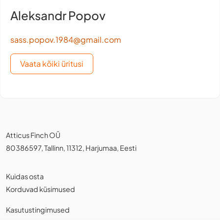
Aleksandr Popov
sass.popov.1984@gmail.com
Vaata kõiki üritusi
Atticus Finch OÜ
80386597, Tallinn, 11312, Harjumaa, Eesti
Kuidas osta
Korduvad küsimused
Kasutustingimused