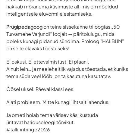
hakkab mõranema küsimuste all, mis on mõeldud
inteligentsele eluvormile esitamiseks.
Prügipedagoog
on teine sissekanne triloogias „50
Turvamehe Varjundi“ loojalt — päritolulugu, mida
poleks kunagi pidanud sündima. Proloog "HALBUM"
on selle elavaks tõestuseks!
Ei oskusi. Ei ettevalmistust. Ei plaani.
Ainult lein… ja meeleheitlik vajadus tõestada, et kuniks
tema süda veel lööb, on ta kasutuna kasutatav.
Öösel uksel. Päeval klassi ees.
Alati probleem. Mitte kunagi lihtsalt lahendus.
Ja ometi hoiab tema värisev käsi kustuda
üritavat hariduseleegi tõrvikut.
#tallinnfringe2026