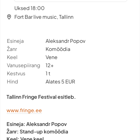
Uksed 18:00
Fort Bar live music, Tallinn
Esineja
Aleksandr Popov
Žanr
Komöödia
Keel
Vene
Vanusepiirang
12+
Kestvus
1 t
Hind
Alates 5 EUR
Tallinn Fringe Festival esitleb.
www.fringe.ee
Esineja:
Aleksandr Popov
Žanr:
Stand-up komöödia
Keel:
Vene keel