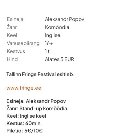
Esineja
Aleksandr Popov
Žanr
Komöödia
Keel
Inglise
Vanusepiirang
16+
Kestvus
1 t
Hind
Alates 5 EUR
Tallinn Fringe Festival esitleb.
www.fringe.ee
Esineja:
Aleksandr Popov
Žanr:
Stand-up komöödia
Keel:
Inglise keel
Kestus:
60min
Piletid:
5€/10€