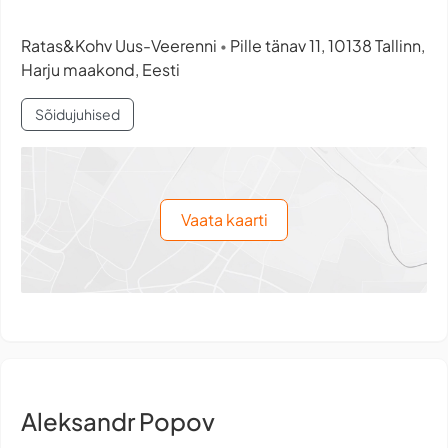
Ratas&Kohv Uus-Veerenni
Pille tänav 11, 10138 Tallinn,
•
Harju maakond, Eesti
Sõidujuhised
Vaata kaarti
Aleksandr Popov