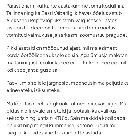
Pärast enam, kui kahte aastakümmet oma kodulinna
Tallinna ning ka Eesti Vabariigi kihavas ööelus astub
Aleksandr Popov lõpuks rambivalgusesse, lastes
sisemistel deemonitel imbuda läbi tema ööelus
vormitud vaimukuse ja sarkasmi soomusrüü pragude.
Pikki aastaid on möödunud ajast, mil ma esimest
korda öötöölisena uksele seisin. Aga üht asja mäletan
ma tänini, justkui olnuks see eile – külm oli see öö, mil
kõik see jant alguse sai.
Päevil, mis sellele järgnesid, moondusin ma paljudeks
erinevateks isiksusteks…
Ma lõpetasin neli kõrgkooli kolmes erinevas riigis. Ma
pidasin erinevaid ameteid ja töötasin ka avalikus
sektoris ning juhtisin MTÜ'd. Sain mekkida koolipapa
pajukit ning mingil kummalisel kombel lubati mul
isegi ülikoolides auditooriumi ette astuda.