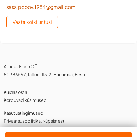
sass.popov.1984@gmail.com
Vaata kõiki üritusi
Atticus Finch OÜ
80386597, Tallinn, 11312, Harjumaa, Eesti
Kuidas osta
Korduvad küsimused
Kasutustingimused
Privaatsuspoliitika
,
Küpsistest
Eesti