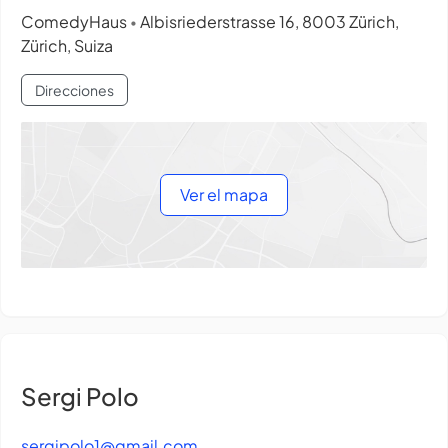
ComedyHaus
Albisriederstrasse 16, 8003 Zürich,
•
Zürich, Suiza
Direcciones
Ver el mapa
Sergi Polo
sergipolo1@gmail.com