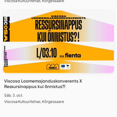
Viscosa Kultuuritehas, Kõrgessaare
Viscosa Loomemajanduskonverents X
Ressursinappus kui õnnistus?!
Sáb. 3. oct.
Viscosa Kultuuritehas, Kõrgessaare