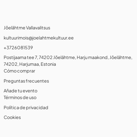
Jõelähtme Vallavalitsus
kultuurimois@joelahtmekultuur.ee
+3726081539
Postijaama tee 7, 74202 Jõelähtme, Harju maakond, Jõelähtme,
74202, Harjumaa, Estonia
Cómo comprar
Preguntas frecuentes
Añade tu evento
Términos de uso
Política de privacidad
Cookies