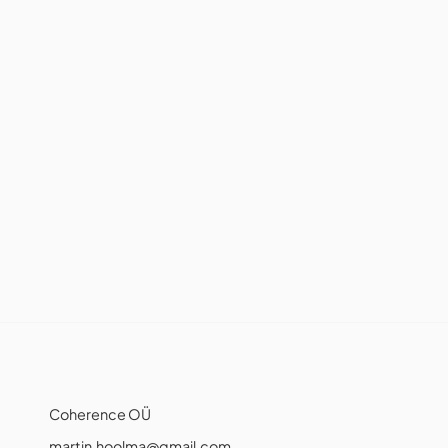
Coherence OÜ
martin.hoolma@gmail.com