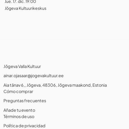
Jue. 17. dic. 19:00
Jõgeva Kultuurikeskus
Jõgeva Valla Kultuur
ainar.ojasaar@jogevakultuur.ee
Aia tänav 6,, Jõgeva, 48306, Jõgeva maakond, Estonia
Cómo comprar
Preguntas frecuentes
Añade tu evento
Términos de uso
Política de privacidad