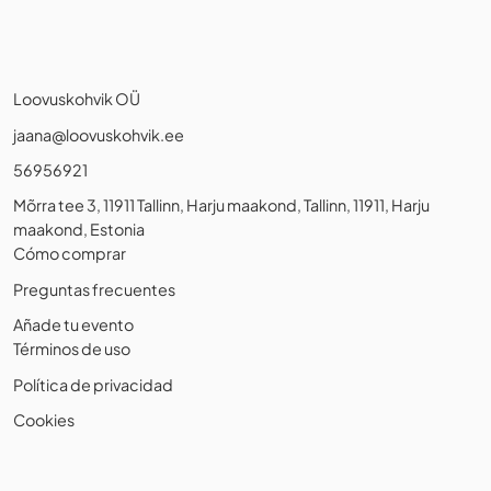
Loovuskohvik OÜ
jaana@loovuskohvik.ee
56956921
Mõrra tee 3, 11911 Tallinn, Harju maakond, Tallinn, 11911, Harju
maakond, Estonia
Cómo comprar
Preguntas frecuentes
Añade tu evento
Términos de uso
Política de privacidad
Cookies