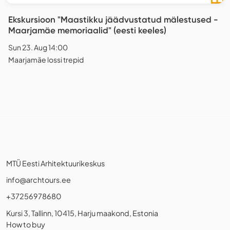
Ekskursioon "Maastikku jäädvustatud mälestused -
Maarjamäe memoriaalid" (eesti keeles)
Sun 23. Aug 14:00
Maarjamäe lossi trepid
MTÜ Eesti Arhitektuurikeskus
info@archtours.ee
+37256978680
Kursi 3, Tallinn, 10415, Harju maakond, Estonia
How to buy