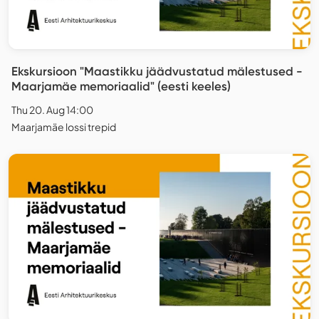
Ekskursioon "Maastikku jäädvustatud mälestused -
Maarjamäe memoriaalid" (eesti keeles)
Thu 20. Aug 14:00
Maarjamäe lossi trepid