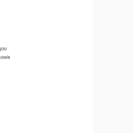
узи
томів