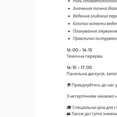
Роль стоматологічного
Значення точної діа
Ведення глибоких па
Клінічні аспекти веде
Планування лікування
Практичні інструмен
16:00 – 16:15
Технічна перерва
16:15 – 17:00
Панельна дискусія, запит
🌍 Приєднуйтесь до нас 
З нетерпінням чекаємо н
🎓 Спеціальна ціна для с
👥 Також доступні знижки