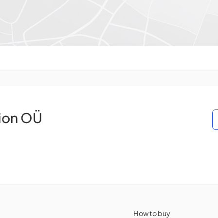
ion OÜ
How to buy