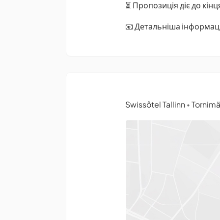
⏳ Пропозиція діє до кінц
📧 Детальніша інформац
Swissôtel Tallinn
Tornimäe
•