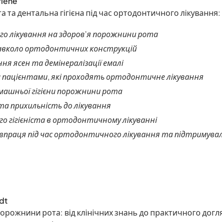
rienė
 та дентальна гігієна під час ортодонтичного лікування:
о лікування на здоров’я порожнини рота
навколо ортодонтичних конструкцій
я ясен та демінералізації емалі
а пацієнтами, які проходять ортодонтичне лікування
машньої гігієни порожнини рота
а прихильність до лікування
о гігієніста в ортодонтичному лікуванні
впраця під час ортодонтичного лікування та підтримувал
dt
орожнини рота: від клінічних знань до практичного догля