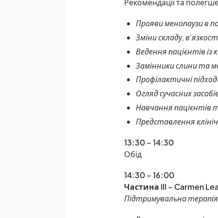
Рекомендації та полегш
Прояви менопаузи в 
Зміни складу, в’язкос
Ведення пацієнтів із
Замінники слини та м
Профілактичні підход
Огляд сучасних засобі
Навчання пацієнтів та
Представлення клініч
13:30 – 14:30
Обід
14:30 – 16:00
Частина III – Carmen Le
Підтримувальна терапія 