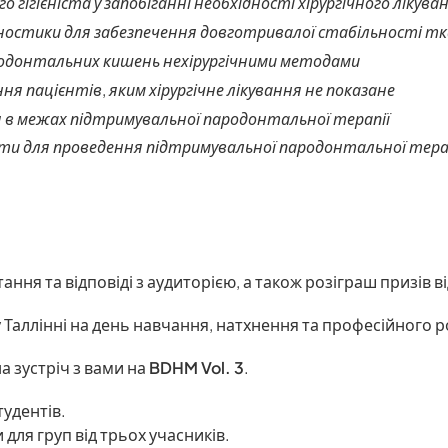
 гігієніста у запобіганні необхідності хірургічного лікува
гностики для забезпечення довготривалої стабільності 
родонтальних кишень нехірургічними методами
ння пацієнтів, яким хірургічне лікування не показане
 в межах підтримувальної пародонтальної терапії
ти для проведення підтримувальної пародонтальної тера
ання та відповіді з аудиторією, а також розіграш призів в
у Таллінні на день навчання, натхнення та професійного р
а зустріч з вами на
BDHM Vol. 3
.
тудентів.
 для груп від трьох учасників.