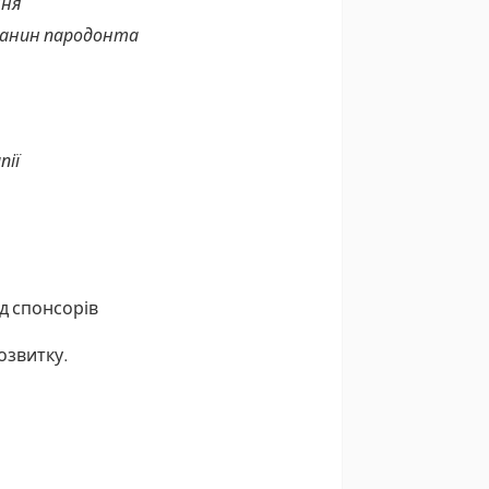
ння
тканин пародонта
пії
ід спонсорів
озвитку.