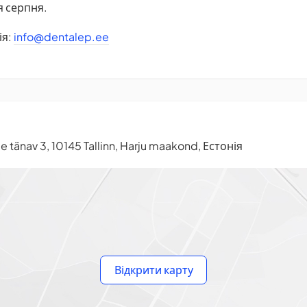
я серпня.
ія:
info@dentalep.ee
 tänav 3, 10145 Tallinn, Harju maakond, Естонія
Відкрити карту