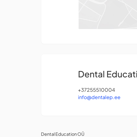
Dental Educat
+37255510004
info@dentalep.ee
Dental Education OÜ