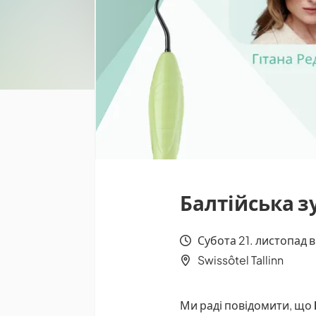
Балтійська зу
Субота 21. листопад в
Swissôtel Tallinn
Ми раді повідомити, що