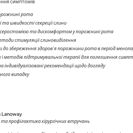
ення симптомів
порожнині рота
ті та швидкості секреції слини
 ксеростомією та дискомфортом у порожнині рота
етоди стимуляції слиновиділення
и до збереження здоров’я порожнини рота в період менопа
в і методів підтримувальної терапії для полегшення симп
 індивідуалізовані рекомендації щодо догляду
ного випадку
a Lanoway
та профілактика хірургічних втручань