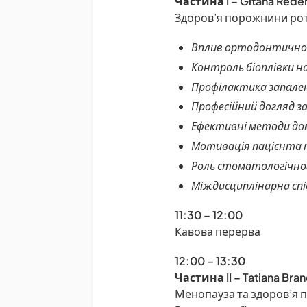
Частина I – Gitana Rede
Здоров’я порожнини рота
Вплив ортодонтичног
Контроль біоплівки 
Профілактика запаленн
Професійний догляд з
Ефективні методи до
Мотивація пацієнта т
Роль стоматологічног
Міждисциплінарна спі
11:30 – 12:00
Кавова перерва
12:00 – 13:30
Частина II – Tatiana Bran
Менопауза та здоров’я п