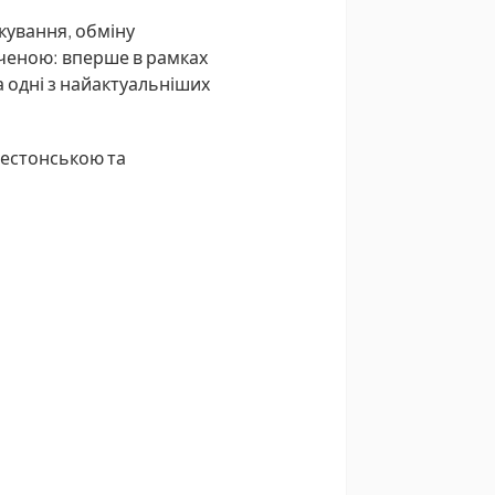
кування, обміну
ченою: вперше в рамках
а одні з найактуальніших
 естонською та