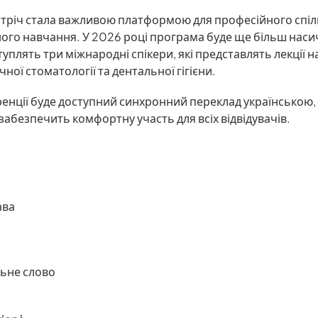
стріч стала важливою платформою для професійного спіл
ого навчання. У 2026 році програма буде ще більш наси
уплять три міжнародні спікери, які представлять лекції н
ної стоматології та дентальної гігієни.
ренції буде доступний синхронний переклад українською,
абезпечить комфортну участь для всіх відвідувачів.
ава
льне слово