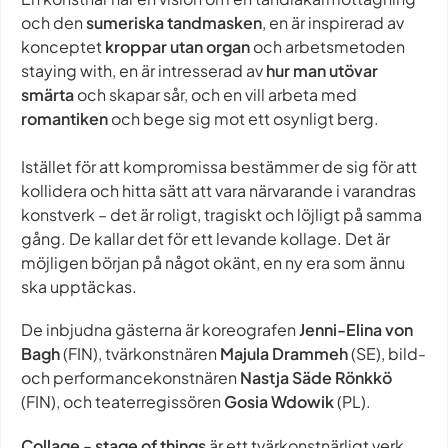
och den
sumeriska tandmasken
, en är inspirerad av
konceptet
kroppar utan organ
och arbetsmetoden
staying with
, en är intresserad av
hur man utövar
smärta
och skapar sår, och en vill arbeta med
romantiken
och bege sig mot ett osynligt berg.
Istället för att kompromissa bestämmer de sig för att
kollidera och hitta sätt att vara närvarande i varandras
konstverk – det är roligt, tragiskt och löjligt på samma
gång. De kallar det för ett levande kollage. Det är
möjligen början på något okänt, en ny era som ännu
ska upptäckas.
De inbjudna gästerna är koreografen
Jenni-Elina von
Bagh
(FIN), tvärkonstnären
Majula Drammeh
(SE), bild-
och performancekonstnären
Nastja Säde Rönkkö
(FIN), och teaterregissören
Gosia Wdowik
(PL).
Collage - stage of things
är ett tvärkonstnärligt verk