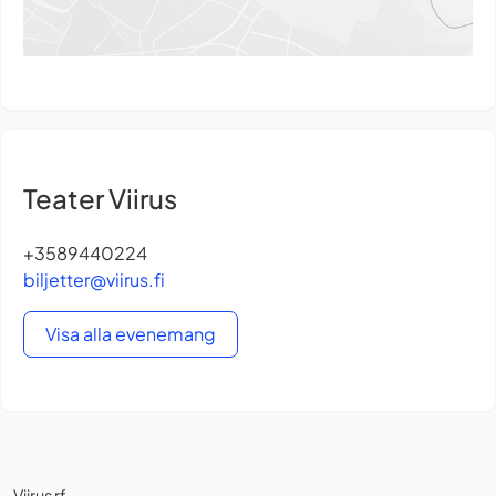
Teater Viirus
+3589440224
biljetter@viirus.fi
Visa alla evenemang
Viirus rf