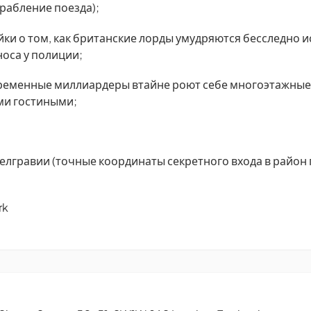
рабление поезда);
йки о том, как британские лорды умудряются бесследно 
носа у полиции;
временные миллиардеры втайне роют себе многоэтажные
ми гостиными;
Белгравии (точные координаты секретного входа в район
rk