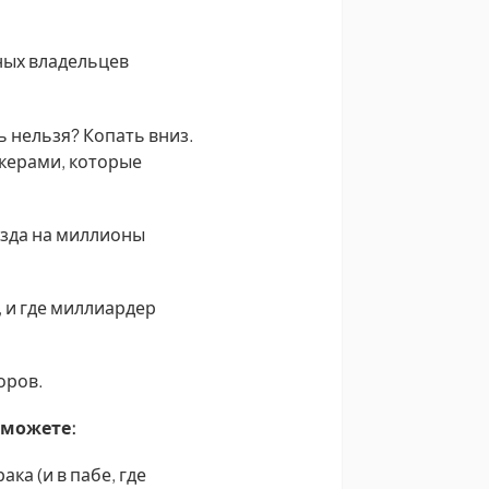
нных владельцев
ь нельзя? Копать вниз.
керами, которые
езда на миллионы
, и где миллиардер
оров.
сможете:
ка (и в пабе, где