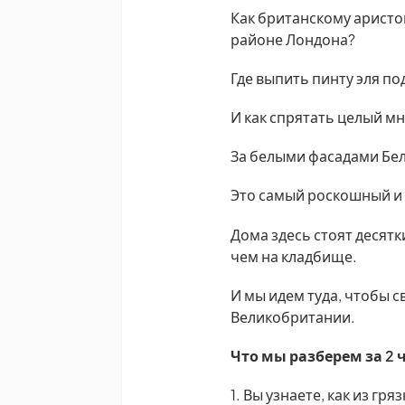
Как британскому аристо
районе Лондона?
Где выпить пинту эля п
И как спрятать целый м
За белыми фасадами Белг
Это самый роскошный и
Дома здесь стоят десятк
чем на кладбище.
И мы идем туда, чтобы 
Великобритании.
Что мы разберем за 2 
1. Вы узнаете, как из г