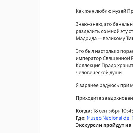
Как же я люблю музей П
Знаю-знаю, это банально
разделить со мной эту 
Мадрида — великому
Ти
Это был настолько пора
император Священной Ри
Коллекция Прадо хранит
человеческой души.
Я заранее радуюсь при м
Приходите за вдохнове
Когда:
18 сентября 10:4
Где:
Museo Nacional del 
Экскурсии пройдут на 