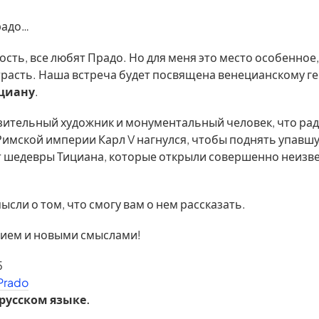
радо…
сть, все любят Прадо. Но для меня это место особенное,
страсть. Наша встреча будет посвящена венецианскому г
циану
.
зительный художник и монументальный человек, что рад
мской империи Карл V нагнулся, чтобы поднять упавшу
 шедевры Тициана, которые открыли совершенно неизве
ысли о том, что смогу вам о нем рассказать.
нием и новыми смыслами!
5
Prado
русском языке.