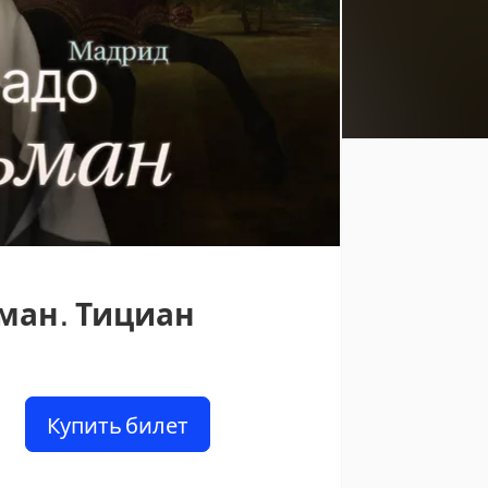
ьман. Тициан
Купить билет