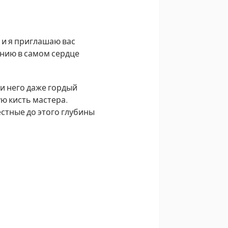
 и я приглашаю вас
ению в самом сердце
и него даже гордый
ю кисть мастера.
стные до этого глубины