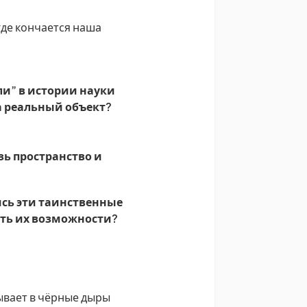
где кончается наша
ли” в истории науки
а реальный объект?
зь пространство и
ись эти таинственные
ать их возможности?
ывает в чёрные дыры