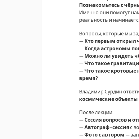
Познакомьтесь с чёр
Именно они помогут нам
реальность и начинаетс
Вопросы, которые мы за
—
Кто первым открыл 
—
Когда астрономы пон
—
Можно ли увидеть ч
—
Что такое гравитац
—
Что такое кротовые 
время?
Владимир Сурдин ответи
космические объекты 
После лекции:
—
Сессия вопросов и о
—
Автограф-сессия
с в
—
Фото с автором
— зап