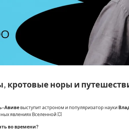
, кротовые норы и путешеств
ль-Авиве
выступит астроном и популяризатор науки
Вла
чных явлениях Вселенной 💥
ть во времени?