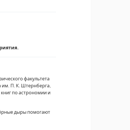
риятия.
зического факультета
им. П. К. Штернберга,
 книг по астрономии и
чёрные дыры помогают