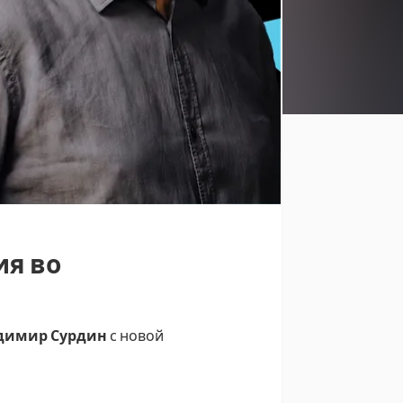
ия во
димир Сурдин
с новой