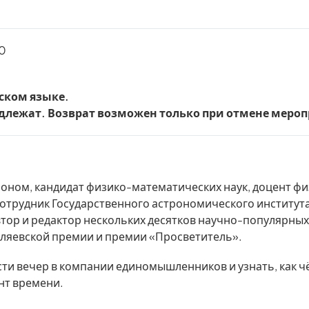
00
ском языке.
одлежат. Возврат возможен только при отмене мероп
оном, кандидат физико-математических наук, доцент фи
отрудник Государственного астрономического института 
втор и редактор нескольких десятков научно-популярных
еляевской премии и премии «Просветитель».
сти вечер в компании единомышленников и узнать, как 
нт времени.