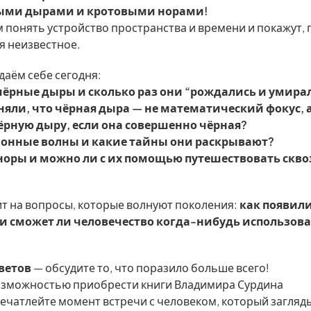
ными дырами и кротовыми норами!
 понять устройство пространства и времени и покажут, 
я неизвестное.
даём себе сегодня:
чёрные дыры и сколько раз они “рождались и умира
яли, что чёрная дыра — не математический фокус, 
ёрную дыру, если она совершенно чёрная?
ионные волны и какие тайны они раскрывают?
норы и можно ли с их помощью путешествовать скво
т на вопросы, которые волнуют поколения:
как появил
и сможет ли человечество когда-нибудь использов
тветов
— обсудите то, что поразило больше всего!
озможностью приобрести книги Владимира Сурдина
ечатлейте момент встречи с человеком, который загляд