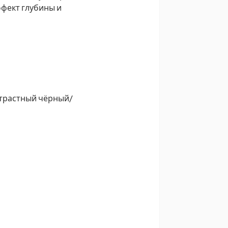
ффект глубины и
нтрастный чёрный/