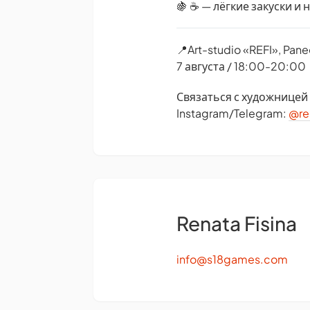
🍇 ☕️ — лёгкие закуски и
📍Art-studio «REFI», Paneel
7 августа / 18:00-20:00
Связаться с художницей
Instagram/Telegram:
@re
Renata Fisina
info@s18games.com