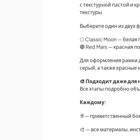
с текстурной пастой и к
текстуры
Выберите один из двух 
🌕 Classic Moon — белая 
🔴 Red Mars — красная п
Для оформления рамки д
серый, а также красные
🎨 Подходит даже для
Все этапы подробно объ
Каждому:
🥂— приветственный бок
🎨 — все материалы, инс