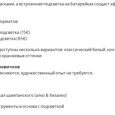
расками, а встроенная подсветка на батарейках создаст э
форматов:
подсветка (75€)
одсветка (85€)
оступны несколько вариантов: классический белый, ко
 и оранжевые оттенки
 новичков
ясняются, художественный опыт не требуется
ал шампанского (алко & безалко)
трументы и основа с подсветкой