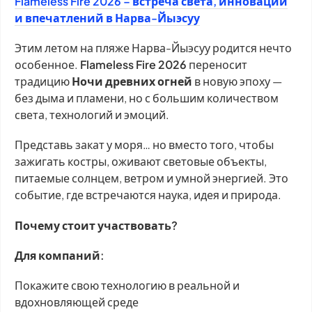
Flameless Fire 2026 – встреча света, инноваций
и впечатлений в Нарва-Йыэсуу
Этим летом на пляже Нарва-Йыэсуу родится нечто
особенное.
Flameless Fire 2026
переносит
традицию
Ночи древних огней
в новую эпоху —
без дыма и пламени, но с большим количеством
света, технологий и эмоций.
Представь закат у моря… но вместо того, чтобы
зажигать костры, оживают световые объекты,
питаемые солнцем, ветром и умной энергией. Это
событие, где встречаются наука, идея и природа.
Почему стоит участвовать?
Для компаний:
Покажите свою технологию в реальной и
вдохновляющей среде