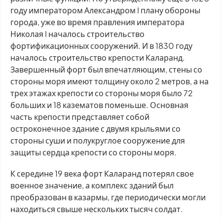
году императором Александром I плану обороны
города, уже во время правления императора
Николая I началось строительство
фортификационных сооружений. И в 1830 году
началось строительство крепости Каларанд.
Завершенный форт был впечатляющим, стены со
стороны моря имеют толщину около 2 метров, а на
трех этажах крепости со стороны моря было 72
больших и 18 казематов поменьше. Основная
часть крепости представляет собой
остроконечное здание с двумя крыльями со
стороны суши и полукруглое сооружение для
защиты сердца крепости со стороны моря.
К середине 19 века форт Каларанд потерял свое
военное значение, а комплекс зданий был
преобразован в казармы, где периодически могли
находиться свыше нескольких тысяч солдат.