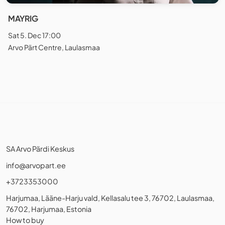
MAYRIG
Sat 5. Dec 17:00
Arvo Pärt Centre, Laulasmaa
SA Arvo Pärdi Keskus
info@arvopart.ee
+3723353000
Harjumaa, Lääne-Harju vald, Kellasalu tee 3, 76702, Laulasmaa,
76702, Harjumaa, Estonia
How to buy