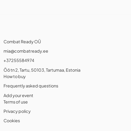
Combat Ready OÜ
mia@combatready.ee
+37255584974
Öö tn 2, Tartu, 50103, Tartumaa, Estonia
How to buy
Frequently asked questions
Add your event
Terms of use
Privacy policy
Cookies