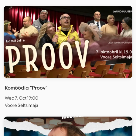
Komöödia "Proov"
Wed 7. Oct 19:00
Voore Seltsimaja