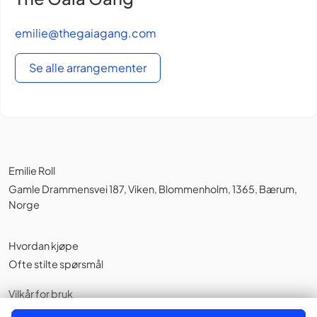
emilie@thegaiagang.com
Se alle arrangementer
Emilie Roll
Gamle Drammensvei 187, Viken, Blommenholm, 1365, Bærum,
Norge
Hvordan kjøpe
Ofte stilte spørsmål
Vilkår for bruk
Personvernerklæring
,
Informasjonskapsler