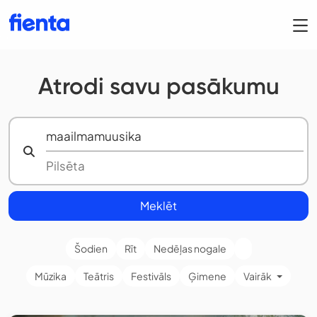
Atrodi savu pasākumu
Meklēt
Šodien
Rīt
Nedēļas nogale
Mūzika
Teātris
Festivāls
Ģimene
Vairāk