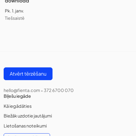
download
Pk. 1. janv.
Tiešsaistē
Atvērt tērzēšanu
hello@fienta.com
372 6700 070
•
Biļešu iegāde
Kā iegādāties
Biežāk uzdotie jautājumi
Lietošanas noteikumi