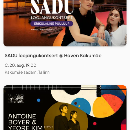
SADU loojangukontsert @ Haven Kakumäe
C. 20. aug. 19:00
Kakumäe sadam, Tallinn