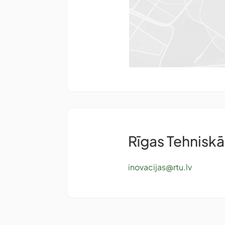
Rīgas Tehniskā
inovacijas@rtu.lv