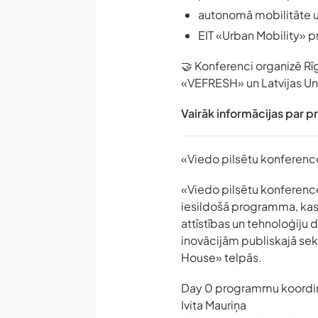
autonomā mobilitāte un
EIT «Urban Mobility» 
🤝 Konferenci organizē Rīg
«VEFRESH» un Latvijas Uni
Vairāk informācijas par 
«Viedo pilsētu konference
«Viedo pilsētu konferenc
iesildošā programma, kas 
attīstības un tehnoloģiju
inovācijām publiskajā sek
House» telpās.
Day 0 programmu koordi
Ivita Mauriņa