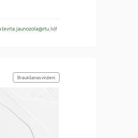
 (
evita.jaunozola@rtu.lv
)!
Braukšanas virzieni