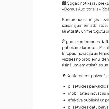
🏙️ Šogad notiks jau piekt
«Domus Auditorialis» Rīgā,
Konferences mērķis ir izzi
izaicinājumiem atbilstošu 
lai attīstītu un mērogotu 
Šī gada konferences dalībn
patiešām darbotos. Pasāku
Eiropas Inovāciju un tehnol
virzīties no problēmu ide
risinājumiem attīstīties un
🔎 Konferences galvenās
pilsētvides pārvaldība
mobilitātes inovāciju 
efektīva publiskā un p
pilsētvides datu pārval