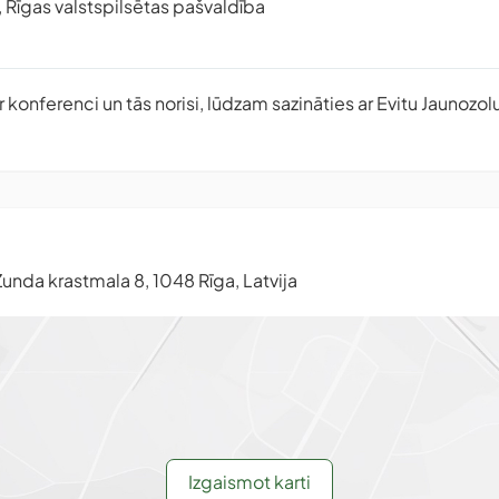
, Rīgas valstspilsētas pašvaldība
 konferenci un tās norisi, lūdzam sazināties ar Evitu Jaunozolu
unda krastmala 8, 1048 Rīga, Latvija
Izgaismot karti