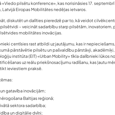
ā «Viedo pilsētu konference», kas norisināsies 17. septembrī
 Latvijā Eiropas Mobilitātes nedēļas ietvaros.
nāt, diskutēt un dalīties pieredzē par to, kā veidot cilvēkce
pilsētvidi – veicināt sadarbību starp pilsētām, inovatoriem, 
pilsētvides mobilitātes inovācijas.
ieki centīsies rast atbildi uz jautājumu, kas ir nepieciešams, 
mā pārstāvētie pilsētu un pašvaldību pārstāvji, akadēmiķi,
oģiju institūta (EIT) «Urban Mobility» tīkla dalībnieki lūkos 
ntificēšanas uz reālu priekšnosacījumu radīšanu, kas ļautu 
 tikt ieviestiem praksē.
 tēmas:
 un gatavība inovācijām;
mērogošana Baltijas reģionā;
rivātā sektora sadarbība;
dība un digitālie dvīņi;