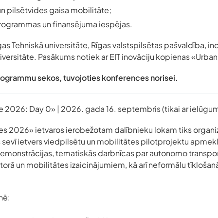
 pilsētvides gaisa mobilitāte;
programmas un finansējuma iespējas.
as Tehniskā universitāte, Rīgas valstspilsētas pašvaldība, in
versitāte. Pasākums notiek ar EIT inovāciju kopienas «Urban 
programmu sekos, tuvojoties konferences norisei.
 2026: Day 0» | 2026. gada 16. septembris (tikai ar ielūgu
es 2026» ietvaros ierobežotam dalībnieku lokam tiks organ
sevī ietvers viedpilsētu un mobilitātes pilotprojektu apmek
 demonstrācijas, tematiskās darbnīcas par autonomo transpor
torā un mobilitātes izaicinājumiem, kā arī neformālu tīkloš
nē: