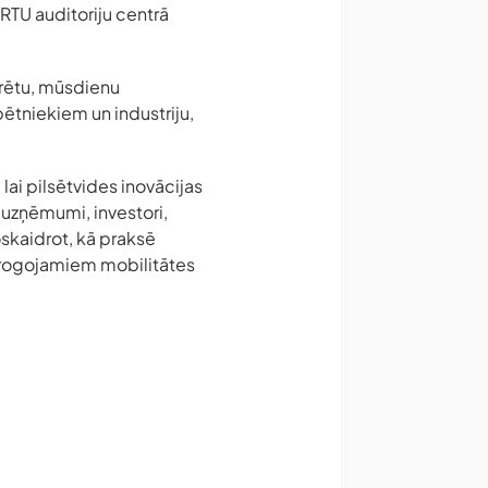
 RTU auditoriju centrā
ntrētu, mūsdienu
pētniekiem un industriju,
lai pilsētvides inovācijas
 uzņēmumi, investori,
noskaidrot, kā praksē
mērogojamiem mobilitātes