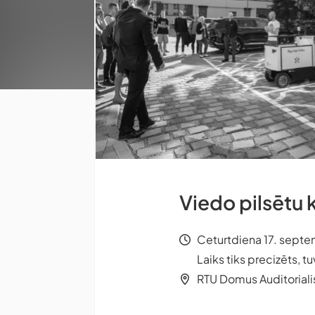
Viedo pilsētu
Ceturtdiena 17. septe
Laiks tiks precizēts, 
RTU Domus Auditorialis