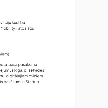
ovāciju kustība
Mobility» atbalstu.
miem)
izēta īpaša pasākuma
lējumus Rīgā, pilsētvides
tu, digitālajiem dvīņiem,
anās pasākumu «Startup