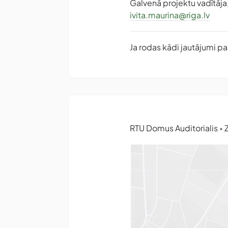
Galvenā projektu vadītāja
ivita.maurina@riga.lv
Ja rodas kādi jautājumi par
RTU Domus Auditorialis
Z
•