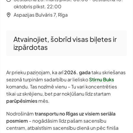
oktobris plkst. 22:00
Aspazijas Bulvāris 7, Rīga
Atvainojiet, šobrīd visas biļetes ir
izpārdotas
Ar prieku paziņojam, ka arī
2026. gada
taku skriešanas
sezonā turpinām sadarbību ar lielisko
Stirnu Buks
komandu. Tas nozīmē vienu – Tu vari koncentrēties
tikai uz skrējienu, bet par nokļūšanu līdz startam
parūpēsimies
mēs.
Nodrošinām
transportu no Rīgas uz visiem seriāla
posmiem
– nogādāsim līdz pašam sacensību
centram, atbalstīsim sacensību dienā un pēc finiša