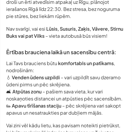
droši un ērti atvedīsim atpakaļ uz Rīgu, plānojot
ierašanos Rīgā līdz 22:30. Bez stresa, bez noguruma
pie stūres, bez liekām rūpēm.
Nav svarīgi, vai esi
Lūsis, Susuris, Zaķis, Vāvere, Stirnu
Buks vai pat Vilks
– vieta autobusā būs visiem!
Ērtības brauciena laikā un sacensību centrā:
Lai Tavs brauciens būtu
komfortabls un patīkams
,
nodrošinām:
💧
Venden ūdens uzpildi
– vari uzpildīt savu dzeramo
ūdeni pirms un pēc skrējiena.
🛋️
Atpūtas zonu
– pašiem sava vieta, kur vari
noskaņoties distancei un atpūsties pēc sacensībām.
👟
Apavu tīrīšanas staciju
– pēc skrējiena vari sakopt
apavus un nesatraukties par dubļiem mājās.
Vai zini vēl kādu lietu, kas pavisam noteikti pietrūkst,