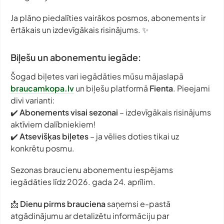
Ja plāno piedalīties vairākos posmos, abonements ir
ērtākais un izdevīgākais risinājums. ✨
Biļešu un abonementu iegāde:
Šogad biļetes vari iegādāties mūsu mājaslapā
braucamkopa.lv
un biļešu platformā
Fienta
. Pieejami
divi varianti:
✔️
Abonements visai sezonai
– izdevīgākais risinājums
aktīviem dalībniekiem!
✔️
Atsevišķas biļetes
– ja vēlies doties tikai uz
konkrētu posmu.
Sezonas braucienu abonementu iespējams
iegādāties līdz 2026. gada 24. aprīlim.
📩
Dienu pirms brauciena
saņemsi e-pastā
atgādinājumu ar detalizētu informāciju par