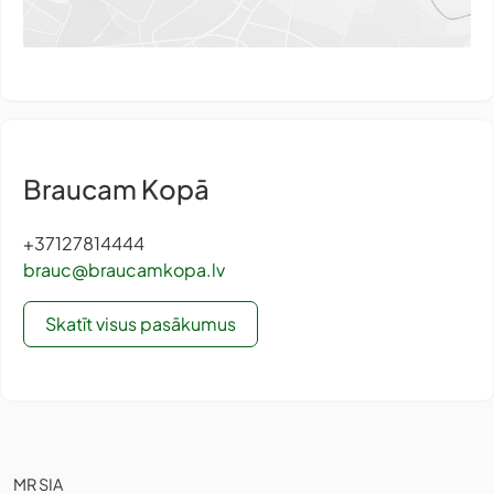
Braucam Kopā
+37127814444
brauc@braucamkopa.lv
Skatīt visus pasākumus
MR SIA