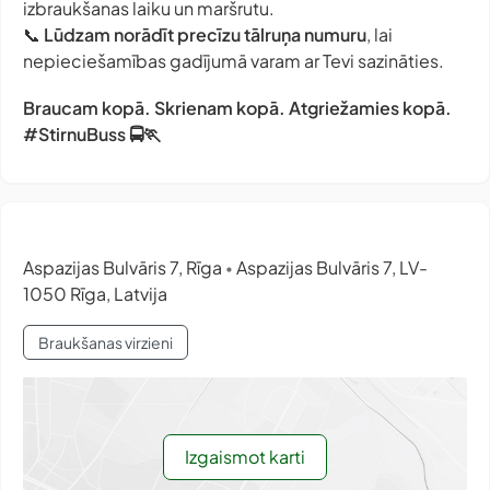
izbraukšanas laiku un maršrutu.
📞
Lūdzam norādīt precīzu tālruņa numuru
, lai
nepieciešamības gadījumā varam ar Tevi sazināties.
Braucam kopā. Skrienam kopā. Atgriežamies kopā.
#StirnuBuss 🚍🏃
Aspazijas Bulvāris 7, Rīga
Aspazijas Bulvāris 7, LV-
•
1050 Rīga, Latvija
Braukšanas virzieni
Izgaismot karti