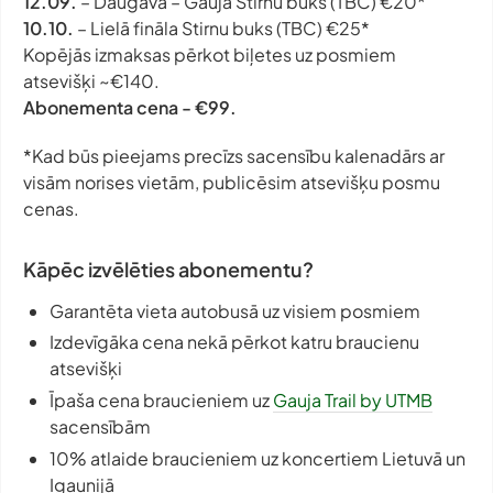
12.09.
– Daugava – Gauja Stirnu buks
(TBC) €20*
10.10.
– Lielā fināla Stirnu buks
(TBC) €25*
Kopējās izmaksas pērkot biļetes uz posmiem
atsevišķi
~€140.
Abonementa cena - €99.
*Kad būs pieejams precīzs sacensību kalenadārs ar
visām norises vietām, publicēsim atsevišķu posmu
cenas.
Kāpēc izvēlēties abonementu?
Garantēta vieta autobusā uz visiem posmiem
Izdevīgāka cena nekā pērkot katru braucienu
atsevišķi
Īpaša cena braucieniem uz
Gauja Trail by UTMB
sacensībām
10% atlaide braucieniem uz koncertiem Lietuvā un
Igaunijā