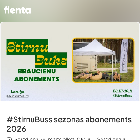
#StirnuBuss sezonas abonements
2026
Sestdiena 28. marts plkst. 08:00 - Sestdiena 10.