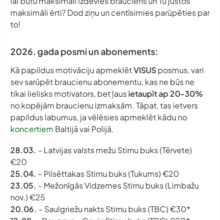
lai būtu maksimāli izdevies brauciens un Tu justos
maksimāli ērti? Dod ziņu un centīsimies parūpēties par
to!
2026. gada posmi un abonements:
Kā papildus motivāciju apmeklēt
VISUS
posmus, vari
sev sarūpēt braucienu abonementu, kas ne būs ne
tikai lielisks motivators, bet ļaus
ietaupīt ap 20-30%
no kopējām braucienu izmaksām. Tāpat, tas ietvers
papildus labumus, ja vēlēsies apmeklēt kādu no
koncertiem
Baltijā vai Polijā.
28.03.
– Latvijas valsts mežu Stirnu buks (Tērvete)
€20
25.04.
– Pilsēttakas Stirnu buks (Tukums) €20
23.05.
– Mežonīgās Vidzemes Stirnu buks (Limbažu
nov.) €25
20.06.
– Saulgriežu nakts Stirnu buks
(TBC) €30*