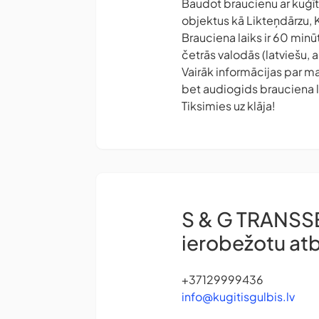
Baudot braucienu ar kuģīt
objektus kā Likteņdārzu, 
Brauciena laiks ir 60 min
četrās valodās (latviešu, a
Vairāk informācijas par m
bet audiogids brauciena l
Tiksimies uz klāja!
S & G TRANSSE
ierobežotu atb
+37129999436
info@kugitisgulbis.lv