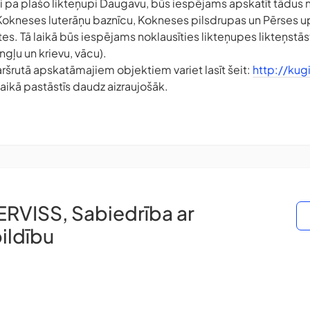
i pa plašo likteņupi Daugavu, būs iespējams apskatīt tādus 
Kokneses luterāņu baznīcu, Kokneses pilsdrupas un Pērses up
ūtes. Tā laikā būs iespējams noklausīties likteņupes likteņst
ngļu un krievu, vācu).
aršrutā apskatāmajiem objektiem variet lasīt šeit:
http://kugi
aikā pastāstīs daudz aizraujošāk.
RVISS, Sabiedrība ar
ildību