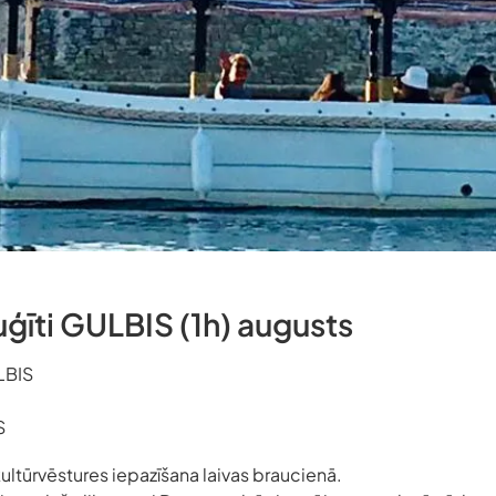
uģīti GULBIS (1h) augusts
LBIS
S
kultūrvēstures iepazīšana laivas braucienā.