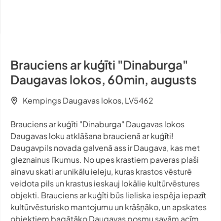
Brauciens ar kuģīti "Dinaburga"
Daugavas lokos, 60min, augusts
Kempings Daugavas lokos, LV5462
Brauciens ar kuģīti "Dinaburga" Daugavas lokos
Daugavas loku atklāšana braucienā ar kuģīti!
Daugavpils novada galvenā ass ir Daugava, kas met
gleznainus līkumus. No upes krastiem paveras plaši
ainavu skati ar unikālu ieleju, kuras krastos vēsturē
veidota pils un krastus ieskauj lokālie kultūrvēstures
objekti. Brauciens ar kuģīti būs lieliska iespēja iepazīt
kultūrvēsturisko mantojumu un krāšņāko, un apskates
objektiem bagātāko Daugavas posmu savām acīm.