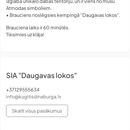
izglāba unikālo dabas teritoriju, un ir viens no mūsu
Atmodas simboliem.
• Brauciens noslēgsies kempingā “Daugavas lokos”.
Brauciena laiks ir 60 minūtēs.
Tiksimies uz klāja!
SIA "Daugavas lokos"
+37129555634
info@kugitisdinaburga.lv
Skatīt visus pasākumus