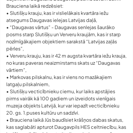
Brauciena laikā redzēsiet:
• Slutišķu krauju, kas ir vislielākais kvartāra iežu
atsegums Daugavas ielejas Latvijas daļā,
• “Daugavas vārtus” - Daugavas senlejas šaurāko
posms starp Slutišķu un Ververu kraujām, kas ir starp
nozīmīgākajiem objektiem sarakstā “Latvijas zaļās
pērles”,
• Ververu krauju, kas ir 42 m augsta kvartāra iežu krauja,
no kuras paveras neaizmirstams skats uz “Daugavas
vārtiem”,
• Markovas pilskalnu, kas ir viens no mazākajiem
latgaļu pilskalniem,
• Slutišķu vecticībnieku ciemu, kur laiks apstājies
pirms vairāk kā 100 gadiem un izveidots vienīgais
muzeja objekts Latvijā, kur var iepazīt vecticībnieku
20. gs. 1.puses kultūru un sadzīvi.
• Brauciena laikā Jūs baudīsiet krāšņos dabas skatus,
kas saglabāti apturot Daugavpils HES celtniecību, kas