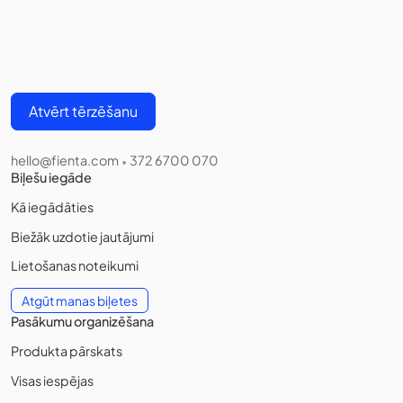
Atvērt tērzēšanu
hello@fienta.com
372 6700 070
•
Biļešu iegāde
Kā iegādāties
Biežāk uzdotie jautājumi
Lietošanas noteikumi
Atgūt manas biļetes
Pasākumu organizēšana
Produkta pārskats
Visas iespējas