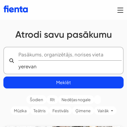
Atrodi savu pasākumu
Meklēt
Šodien
Rīt
Nedēļas nogale
Mūzika
Teātris
Festivāls
Ģimene
Vairāk