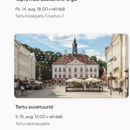
Pk. 14. aug. 18:00 + vēl daži
Tartu Keskpark / Uueturu 1
Tartu suvetuurid
S. 15. aug. 12:00 + vēl daži
Tartu raekoja plats