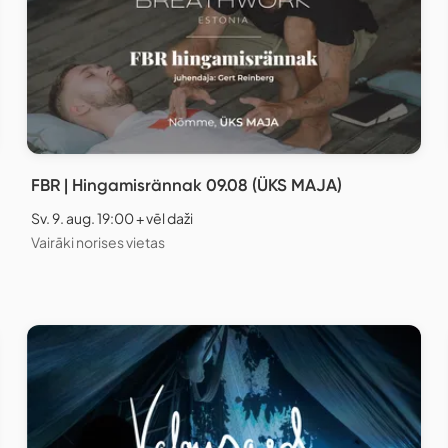
FBR | Hingamisrännak 09.08 (ÜKS MAJA)
Sv. 9. aug. 19:00 + vēl daži
Vairāki norises vietas