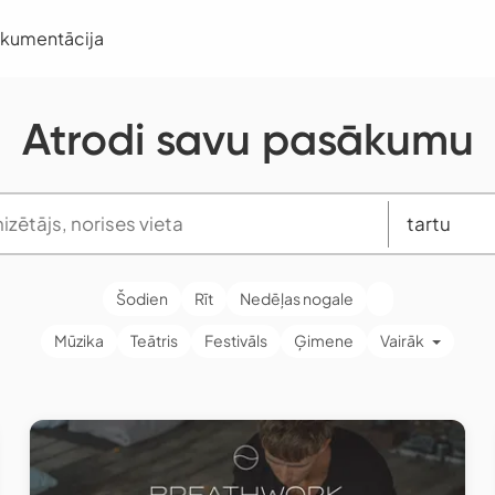
okumentācija
Atrodi savu pasākumu
Šodien
Rīt
Nedēļas nogale
Mūzika
Teātris
Festivāls
Ģimene
Vairāk