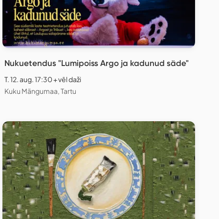
Nukuetendus "Lumipoiss Argo ja kadunud säde"
T. 12. aug. 17:30 + vēl daži
Kuku Mängumaa, Tartu