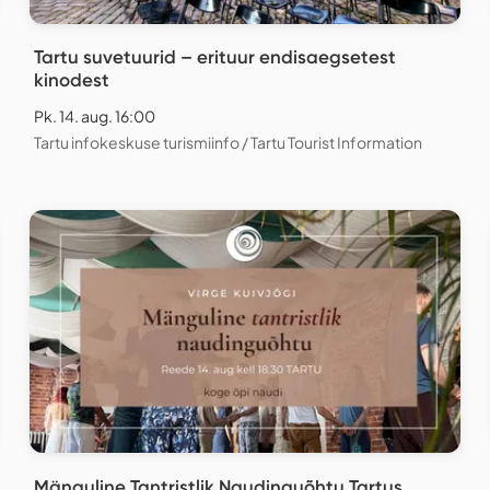
Tartu suvetuurid – erituur endisaegsetest
kinodest
Pk. 14. aug. 16:00
Tartu infokeskuse turismiinfo / Tartu Tourist Information
Mänguline Tantristlik Naudinguõhtu Tartus