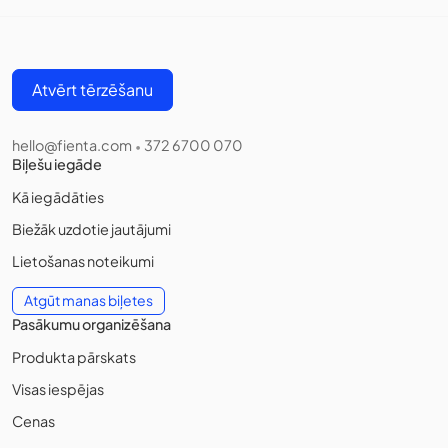
Atvērt tērzēšanu
hello@fienta.com
372 6700 070
•
Biļešu iegāde
Kā iegādāties
Biežāk uzdotie jautājumi
Lietošanas noteikumi
Atgūt manas biļetes
Pasākumu organizēšana
Produkta pārskats
Visas iespējas
Cenas