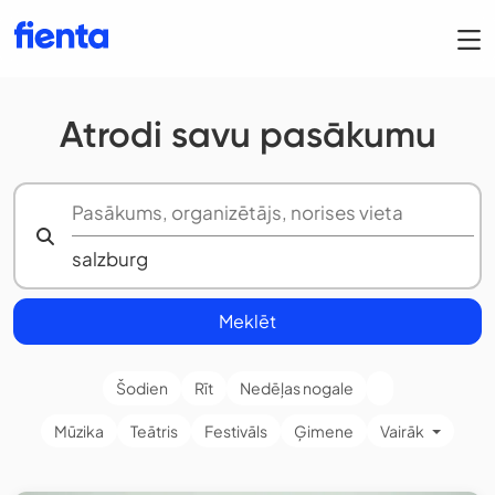
Atrodi savu pasākumu
Meklēt
Šodien
Rīt
Nedēļas nogale
Mūzika
Teātris
Festivāls
Ģimene
Vairāk