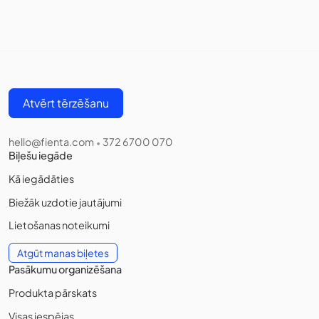
Atvērt tērzēšanu
hello@fienta.com
372 6700 070
•
Biļešu iegāde
Kā iegādāties
Biežāk uzdotie jautājumi
Lietošanas noteikumi
Atgūt manas biļetes
Pasākumu organizēšana
Produkta pārskats
Visas iespējas