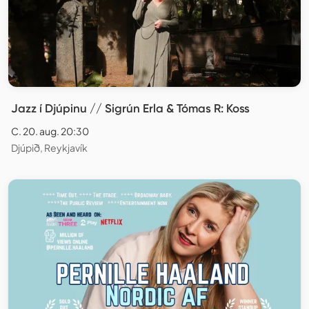
Jazz í Djúpinu // Sigrún Erla & Tómas R: Koss
C. 20. aug. 20:30
Djúpið, Reykjavík