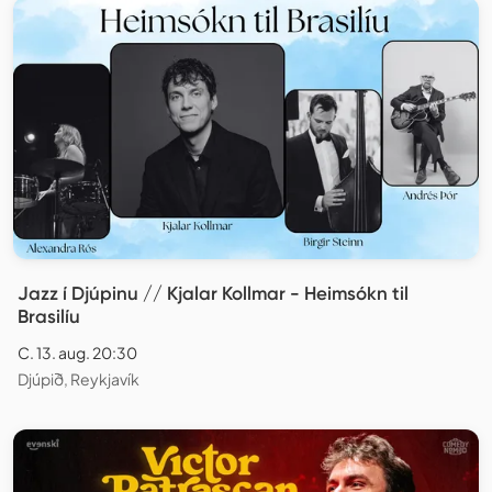
Jazz í Djúpinu // Kjalar Kollmar - Heimsókn til
Brasilíu
C. 13. aug. 20:30
Djúpið, Reykjavík