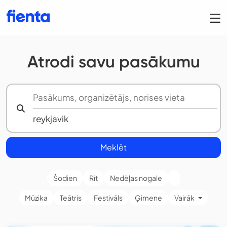
Atrodi savu pasākumu
Meklēt
Šodien
Rīt
Nedēļas nogale
Mūzika
Teātris
Festivāls
Ģimene
Vairāk