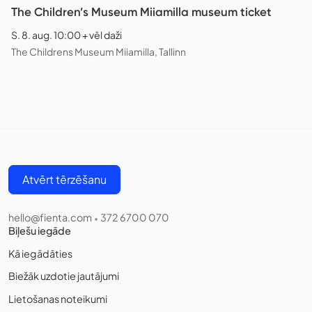
The Children’s Museum Miiamilla museum ticket
S. 8. aug. 10:00 + vēl daži
The Childrens Museum Miiamilla, Tallinn
Atvērt tērzēšanu
hello@fienta.com
372 6700 070
•
Biļešu iegāde
Kā iegādāties
Biežāk uzdotie jautājumi
Lietošanas noteikumi