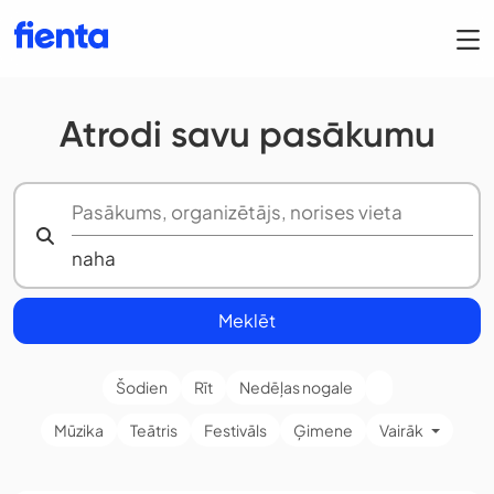
Atrodi savu pasākumu
Meklēt
Šodien
Rīt
Nedēļas nogale
Mūzika
Teātris
Festivāls
Ģimene
Vairāk