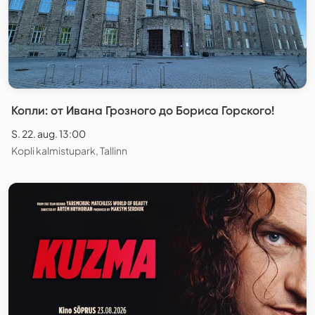
Копли: от Ивана Грозного до Бориса Горского!
S. 22. aug. 13:00
Kopli kalmistupark, Tallinn