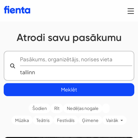
Atrodi savu pasākumu
Meklēt
Šodien
Rīt
Nedēļas nogale
Mūzika
Teātris
Festivāls
Ģimene
Vairāk