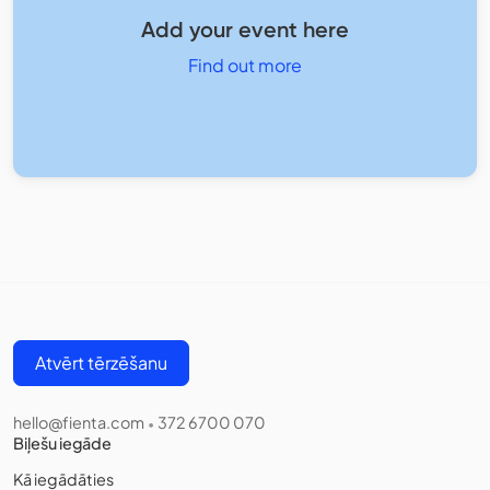
Add your event here
Find out more
Atvērt tērzēšanu
hello@fienta.com
372 6700 070
•
Biļešu iegāde
Kā iegādāties