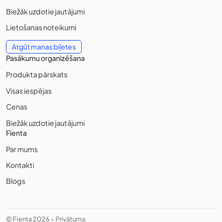
Biežāk uzdotie jautājumi
Lietošanas noteikumi
Atgūt manas biļetes
Pasākumu organizēšana
Produkta pārskats
Visas iespējas
Cenas
Biežāk uzdotie jautājumi
Fienta
Par mums
Kontakti
Blogs
© Fienta 2026
Privātuma
•