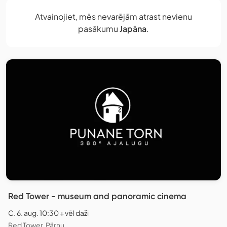
Atvainojiet, mēs nevarējām atrast nevienu
pasākumu
Japāna
.
Red Tower - museum and panoramic cinema
C. 6. aug. 10:30 + vēl daži
Red Tower, Pärnu