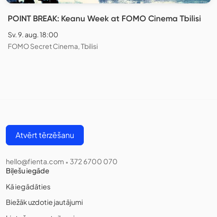
POINT BREAK: Keanu Week at FOMO Cinema Tbilisi
Sv. 9. aug. 18:00
FOMO Secret Cinema, Tbilisi
Atvērt tērzēšanu
hello@fienta.com
372 6700 070
•
Biļešu iegāde
Kā iegādāties
Biežāk uzdotie jautājumi