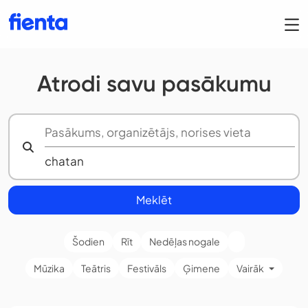
Atrodi savu pasākumu
Meklēt
Šodien
Rīt
Nedēļas nogale
Mūzika
Teātris
Festivāls
Ģimene
Vairāk