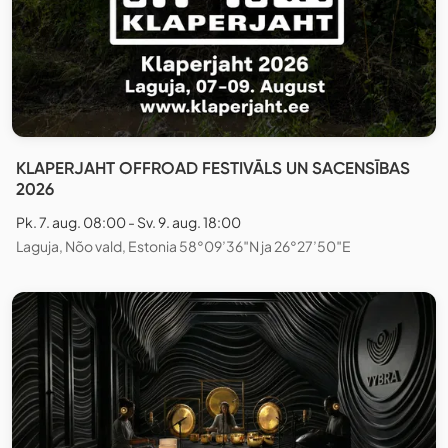
KLAPERJAHT OFFROAD FESTIVĀLS UN SACENSĪBAS
2026
Pk. 7. aug. 08:00 - Sv. 9. aug. 18:00
Laguja, Nõo vald, Estonia 58°09’36″N ja 26°27’50″E