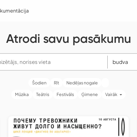
okumentācija
Atrodi savu pasākumu
Šodien
Rīt
Nedēļas nogale
Mūzika
Teātris
Festivāls
Ģimene
Vairāk