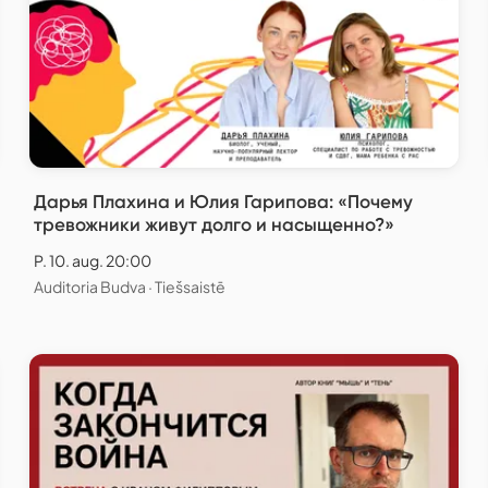
Дарья Плахина и Юлия Гарипова: «Почему
тревожники живут долго и насыщенно?»
P. 10. aug. 20:00
Auditoria Budva · Tiešsaistē