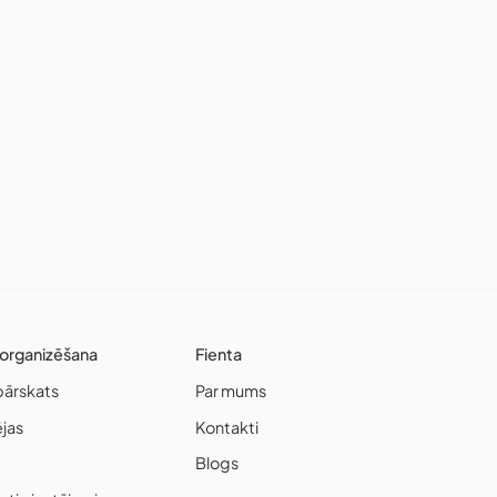
organizēšana
Fienta
pārskats
Par mums
ējas
Kontakti
Blogs