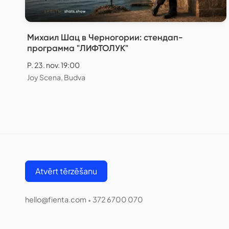
Михаил Шац в Черногории: стендап-
программа "ЛИФТОЛУК"
P. 23. nov. 19:00
Joy Scena, Budva
Atvērt tērzēšanu
hello@fienta.com
372 6700 070
•