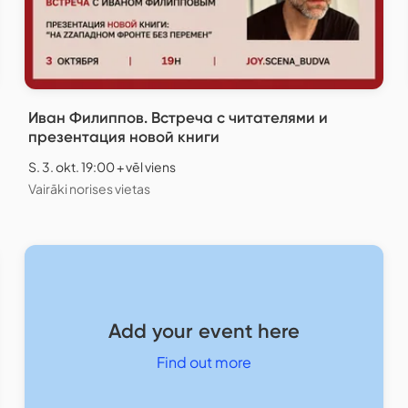
Иван Филиппов. Встреча с читателями и
презентация новой книги
S. 3. okt. 19:00 + vēl viens
Vairāki norises vietas
Add your event here
Find out more