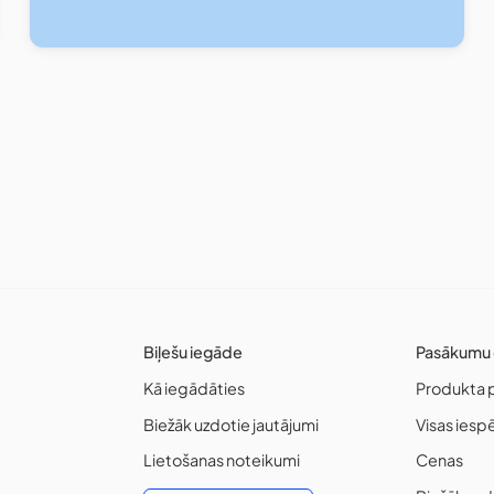
Biļešu iegāde
Pasākumu 
Kā iegādāties
Produkta 
Biežāk uzdotie jautājumi
Visas iesp
Lietošanas noteikumi
Cenas