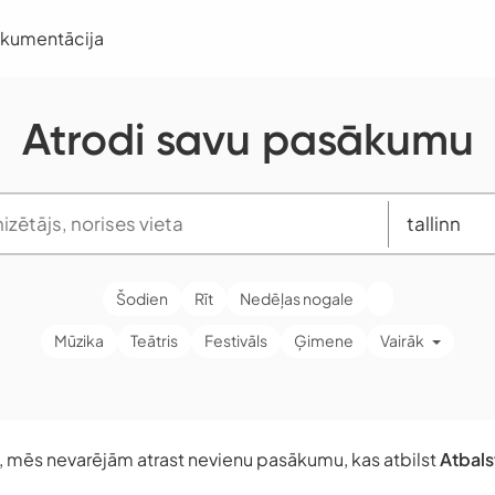
okumentācija
Atrodi savu pasākumu
Šodien
Rīt
Nedēļas nogale
Mūzika
Teātris
Festivāls
Ģimene
Vairāk
t, mēs nevarējām atrast nevienu pasākumu, kas atbilst
Atbals