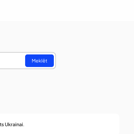
Meklēt
ts Ukrainai
.