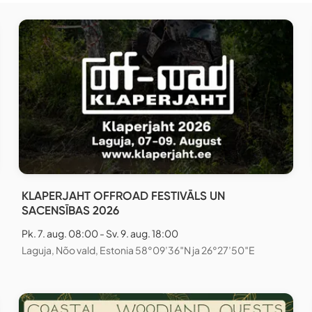
KLAPERJAHT OFFROAD FESTIVĀLS UN
SACENSĪBAS 2026
Pk. 7. aug. 08:00 - Sv. 9. aug. 18:00
Laguja, Nõo vald, Estonia 58°09’36″N ja 26°27’50″E