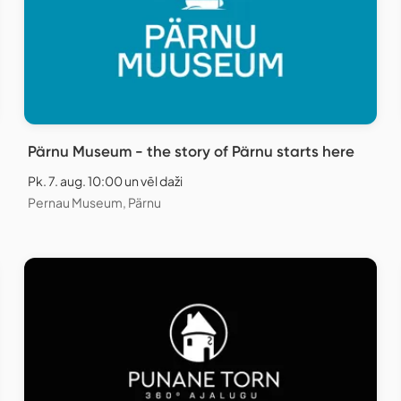
Pärnu Museum - the story of Pärnu starts here
Pk. 7. aug. 10:00 un vēl daži
Pernau Museum, Pärnu