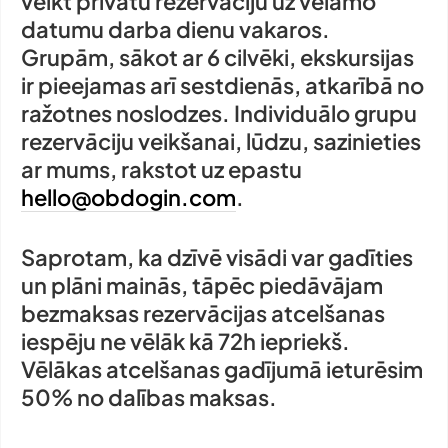
veikt privātu rezervāciju uz vēlamo
datumu darba dienu vakaros.
Grupām, sākot ar 6 cilvēki, ekskursijas
ir pieejamas arī sestdienās, atkarībā no
ražotnes noslodzes. Individuālo grupu
rezervāciju veikšanai, lūdzu, sazinieties
ar mums, rakstot uz epastu
hello@obdogin.com
.
Saprotam, ka dzīvē visādi var gadīties
un plāni mainās, tāpēc piedāvājam
bezmaksas rezervācijas atcelšanas
iespēju ne vēlāk kā 72h iepriekš.
Vēlākas atcelšanas gadījumā ieturēsim
50% no dalības maksas.