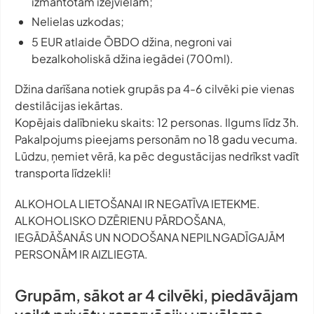
izmantotām izejvielām;
Nelielas uzkodas;
5 EUR atlaide ŌBDO džina, negroni vai
bezalkoholiskā džina iegādei (700ml).
Džina darīšana notiek grupās pa 4-6 cilvēki pie vienas
destilācijas iekārtas.
Kopējais dalībnieku skaits: 12 personas. Ilgums līdz 3h.
Pakalpojums pieejams personām no 18 gadu vecuma.
Lūdzu, ņemiet vērā, ka pēc degustācijas nedrīkst vadīt
transporta līdzekli!
ALKOHOLA LIETOŠANAI IR NEGATĪVA IETEKME.
ALKOHOLISKO DZĒRIENU PĀRDOŠANA,
IEGĀDĀŠANĀS UN NODOŠANA NEPILNGADĪGAJĀM
PERSONĀM IR AIZLIEGTA.
Grupām, sākot ar 4 cilvēki, piedāvājam