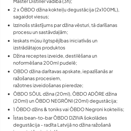
Master Distiller
vadībā (3h);
2 x ŌBDO džina kokteiļu degustācija (2x100ML),
sagaidot viesus;
Izzinošs stāstījums par džina vēsturi, tā darīšanas
procesu un sastāvdaļām;
Ieskats mūsu ilgtspējības iniciatīvās un
izstrādātajos produktos
Džina receptes izveide, destilēšana un
noformēšana 200ml pudelē;
OBDO džina darītavas apskate, iepazīšanās ar
ražošanas procesiem,
ražotnes izveidošanas pieredze;
ŌBDO SŌUL džina (20ml), ŌBDO ADŌRE džina
(20ml) un ŌBDO NEGRŌNI (20ml) degustācija;
1 ŌBDO džins & toniks vai ŌBDO Negroni kokteilis;
Īstas
bean-to-bar
ŌBDO DZIIVA šokolādes
degustācija - radīta Latvijā no džina ražošanā