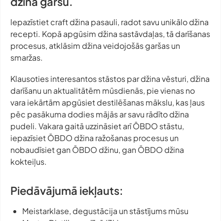
džina garšu.
lepazīstiet
craft
džina pasauli, radot savu unikālo džina
recepti. Kopā apgūsim džina sastāvdaļas, tā darīšanas
procesus, atklāsim džina veidojošās garšas un
smaržas.
Klausoties interesantos stāstos par džina vēsturi, džina
darīšanu un aktualitātēm mūsdienās, pie vienas no
vara iekārtām apgūsiet destilēšanas mākslu, kas ļaus
pēc pasākuma dodies mājās ar savu rādīto džina
pudeli. Vakara gaitā uzzināsiet arī ŌBDO stāstu,
iepazīsiet ŌBDO džina ražošanas procesus un
nobaudīsiet gan ŌBDO džinu, gan ŌBDO džina
kokteiļus.
Piedāvājumā iekļauts:
Meistarklase, degustācija un stāstījums mūsu