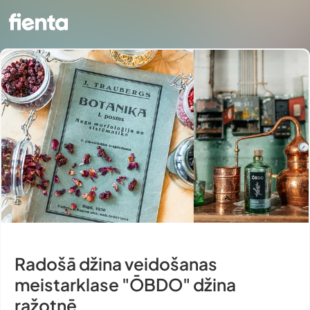
Radošā džina veidošanas
meistarklase "ŌBDO" džina
ražotnē