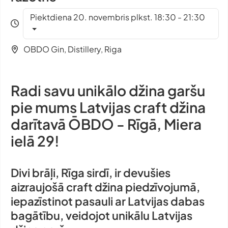
Piektdiena 20. novembris plkst. 18:30 - 21:30
OBDO Gin, Distillery, Riga
Radi savu unikālo džina garšu
pie mums Latvijas
craft
džina
darītavā ŌBDO - Rīgā, Miera
ielā 29!
Divi brāļi, Rīga sirdī, ir devušies
aizraujošā
craft
džina piedzīvojumā,
iepazīstinot pasauli ar Latvijas dabas
bagātību, veidojot unikālu Latvijas